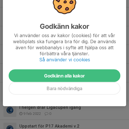
15 maj 2022
0
Fortsatta träningar på Vikingavallen under v.18
2 maj 2022
0
Godkänn kakor
Normallunken under våren har infunnit sig
Vi använder oss av kakor (cookies) för att vår
2 maj 2022
0
webbplats ska fungera bra för dig. De används
även för webbanalys i syfte att hjälpa oss att
Helgens match finns nu publicerad på VEO
förbättra våra tjänster.
28 mar 2022
0
Så använder vi cookies
Ligacupen 2022 färdigspelad
Godkänn alla kakor
14 mar 2022
0
Bara nödvändiga
Veckans matcher går nu att titta på!
10 mar 2022
0
I helgen drar Ligacupen igång
9 feb 2022
0
Uppstart för P17 Akademi v.2