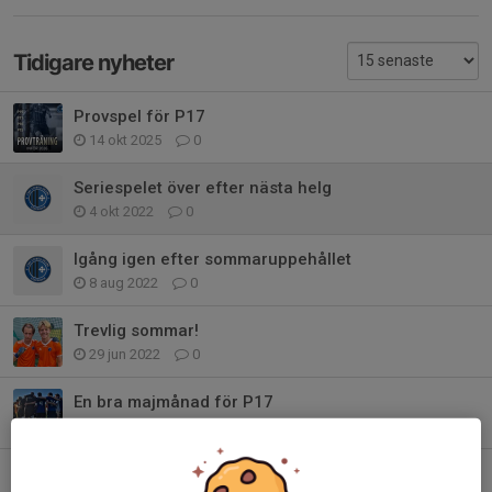
Tidigare nyheter
Provspel för P17
14 okt 2025
0
Seriespelet över efter nästa helg
4 okt 2022
0
Igång igen efter sommaruppehållet
8 aug 2022
0
Trevlig sommar!
29 jun 2022
0
En bra majmånad för P17
7 jun 2022
0
Helgens match finns nu att titta på