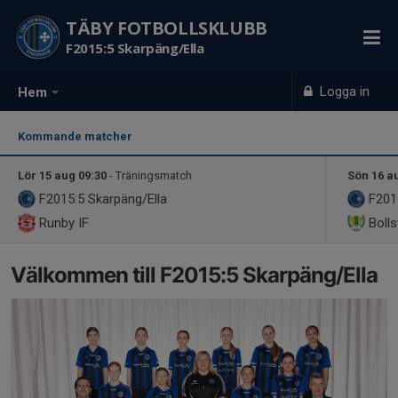
TÄBY FOTBOLLSKLUBB
F2015:5 Skarpäng/Ella
Logga in
Hem
Kommande matcher
Lör 15 aug 09:30
- Träningsmatch
Sön 16 a
F2015:5 Skarpäng/Ella
F2015
Runby IF
Bolls
Välkommen till F2015:5 Skarpäng/Ella