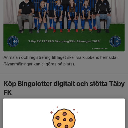
Anmälan och registrering till laget sker via klubbens hemsida!
(Nyanmälningar kan ej göras på plats).
Köp Bingolotter digitalt och stötta Täby
FK
Om du vill köpa Bingolotter digitalt och samtidigt stötta Täby FK
så är det bara att klicka på bilden nedan!