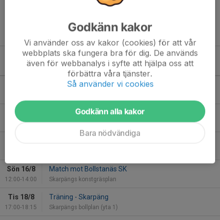
Godkänn kakor
Vi använder oss av kakor (cookies) för att vår
webbplats ska fungera bra för dig. De används
även för webbanalys i syfte att hjälpa oss att
Kommande aktiviteter
förbättra våra tjänster.
Så använder vi cookies
Tis 11/8
Träning - Skarpäng
17:00-18:15
Skarpängs bollplan (yta 1)
Godkänn alla kakor
Ons 12/8
Träning - Skarpäng
18:00-19:15
Skarpängs bollplan (yta 2)
Bara nödvändiga
Lör 15/8
Match mot Runby IF
09:30-11:30
Skarpängs konstgräsplan
Sön 16/8
Match mot Bollstanäs SK
12:00-14:00
Skarpängs konstgräsplan
Tis 18/8
Träning - Skarpäng
17:00-18:15
Skarpängs bollplan (yta 1)