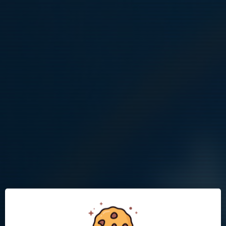
Träningstider och plan, se kalendern
Spelarna ska vara idrottsklädda med fotbollsskor och benskydd.
Ta med en fylld märkt vattenflaska.
Inga nyanmälningar sker på plats. Anmälan gör ni på klubbens
hemsida.
Kommande aktiviteter