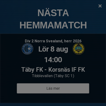
×
TÄBY FOTBOLLSKLUBB
NÄSTA
P2018:9 Ella Svart
HEMMAMATCH
Logga in
Hem
Kommande matcher
Div 2 Norra Svealand, herr 2026
Lör 8 aug
Lör 22 aug 10:00
- P2018- 1
Sön 23 a
P2018:9 Ella Svart
P2018
14:00
Bollstanäs SK Röd 1
Norrt
Täby FK - Korsnäs IF FK
Välkommen till P2018:9 Ella Svart
Tibblevallen (Täby SC 1)
Läs mer