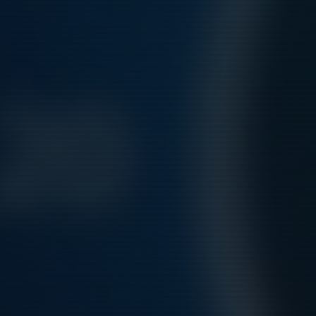
Sön 20/9
Match mot Karlbergs BK Svart
10:00-10:45
Näsbydal 116
Sön 20/9
Match mot IFK Lidingö FK 16
11:00-11:45
Näsbydal 116
Hela kalendern