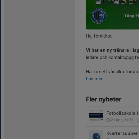
Hej föräldrar,
Vi har en ny tränare i l
ledare och kontaktuppgifte
Har ni sett vår allra första
Läs mer
Fler nyheter
Fotbollsskola i
21 apr, 21:33
Kvarterscupen 