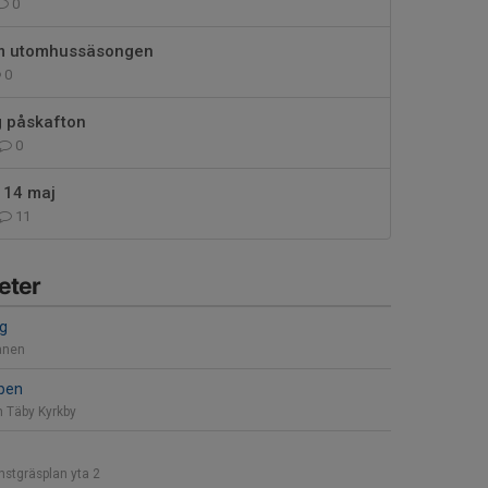
0
om utomhussäsongen
0
ng påskafton
0
 14 maj
11
eter
ng
anen
pen
n Täby Kyrkby
stgräsplan yta 2