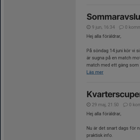
Sommaravslut
9 jun, 16:34
0 komm
Hej alla föräldrar,
På söndag 14 juni kör vi s
är sugna på en match mot
match med ett gäng som tr
Läs mer
Kvarterscupen 
29 maj, 21:50
0 ko
Hej alla föräldrar,
Nu är det snart dags för n
praktisk info.