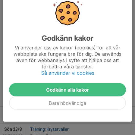
Matchkamp 17/5 Vallentuna - mer
information!
14 maj 2025
0 kommentarer
Godkänn kakor
Nu har vi fått
alla
detaljer till Matchkampen på lördag och
Vi använder oss av kakor (cookies) för att vår
tjejerna kommer få spel 3 spännande matcher var. Matcherna är
webbplats ska fungera bra för dig. De används
3x4 minuter och spelas på planer med sarg.
även för webbanalys i syfte att hjälpa oss att
förbättra våra tjänster.
Vi vill att tjejerna har med sig sina blåa Täby FK...
Så använder vi cookies
Läs mer
Godkänn alla kakor
Kommande aktiviteter
Bara nödvändiga
Sön 16/8
Träning: Kryssrvallen
15:00-16:00
Kryssarvallen
Sön 23/8
Träning: Kryssrvallen