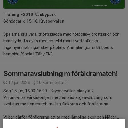
Träning F2019 Näsbypark
Söndagar kl 15-16, Kryssarvallen
Spelarna ska vara idrottsklädda med fotbolls-/idrottsskor och
benskydd. Ta även med en fylld märkt vattenflaska.
Inga nyanmälningar sker på plats. Anmälan gör ni klubbens
hemsida "Spela i Täby FK".
Sommaravslutning m föräldramatch!
12 jun 2025
0 kommentarer
Sön 15 jun, 15:00-16:00 - Kryssarvallen planyta 2
Vi rundar av vårsäsongen med en säsongsavslutning som
avslutas med en match mellan flickorna och föräldrarna.
Vi ber därför föräldrarna att ta med lämpliga skor och kläder...
Läs mer