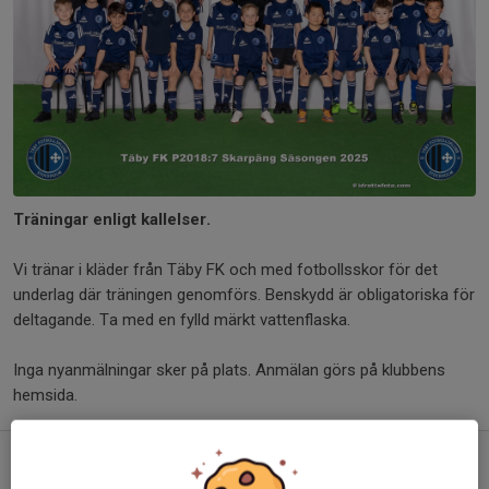
Träningar enligt kallelser.
Vi tränar i kläder från Täby FK och med fotbollsskor för det
underlag där träningen genomförs. Benskydd är obligatoriska för
deltagande. Ta med en fylld märkt vattenflaska.
Inga nyanmälningar sker på plats. Anmälan görs på klubbens
hemsida.
Kommande aktiviteter