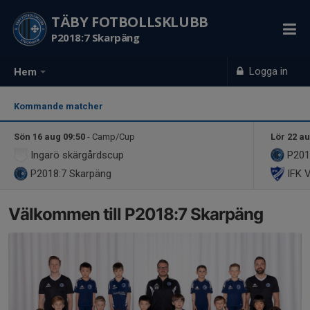
TÄBY FOTBOLLSKLUBB
P2018:7 Skarpäng
Logga in
Hem
Kommande matcher
Sön 16 aug 09:50
- Camp/Cup
Lör 22 au
Ingarö skärgårdscup
P201
P2018:7 Skarpäng
IFK 
Välkommen till P2018:7 Skarpäng