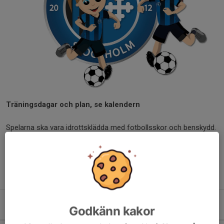
Träningsdagar och plan, se kalendern
Spelarna ska vara idrottsklädda med fotbollsskor och benskydd.
Ta med en fylld märkt vattenflaska.
Inga nyanmälningar sker på plats. Anmälan görs via klubbens
hemsida.
Godkänn kakor
Kommande aktiviteter