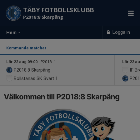
TÄBY FOTBOLLSKLUBB
P2018:8 Skarpäng
Logga in
Hem
Kommande matcher
Lör 22 aug 09:00
- P2018- 1
Lör 22 au
P2018:8 Skarpäng
IF B
Bollstanäs SK Svart 1
P201
Välkommen till P2018:8 Skarpäng