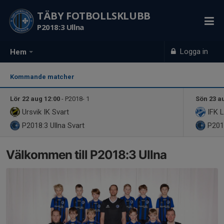
TÄBY FOTBOLLSKLUBB
P2018:3 Ullna
Logga in
Hem
Kommande matcher
Lör 22 aug 12:00
- P2018- 1
Sön 23 a
Ursvik IK Svart
IFK L
P2018:3 Ullna
Svart
P2018
Välkommen till P2018:3 Ullna