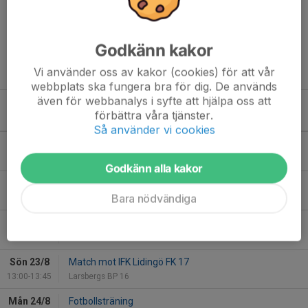
Nyanmälningar sker ej på plats utan via klubbens hemsida.
Godkänn kakor
Vi spelar gärna både träningsmatcher och cuper.
Se
kontaktinformation under Kontakt-fliken.
Vi använder oss av kakor (cookies) för att vår
webbplats ska fungera bra för dig. De används
även för webbanalys i syfte att hjälpa oss att
förbättra våra tjänster.
Kommande aktiviteter
Så använder vi cookies
Mån 17/8
Fotbollsträning
17:15-18:15
Hägerneholms konstgräsplan
Godkänn alla kakor
Ons 19/8
Fotbollsträning
Bara nödvändiga
17:15-18:15
Hägerneholms konstgräsplan
Lör 22/8
Match mot Ursvik IK Svart
12:00-12:45
Örvallen 25
Sön 23/8
Match mot IFK Lidingö FK 17
13:00-13:45
Larsbergs BP 16
Mån 24/8
Fotbollsträning