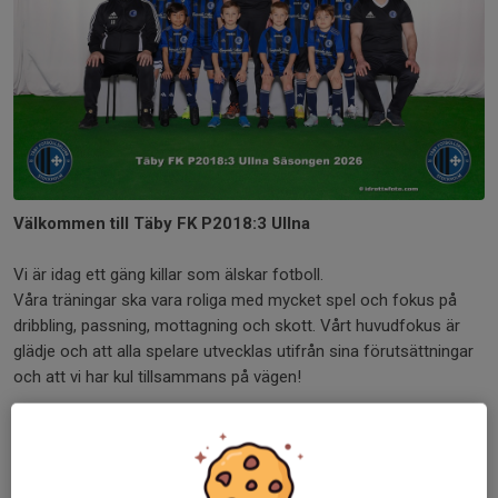
Välkommen till Täby FK P2018:3 Ullna
Vi är idag ett gäng killar som älskar fotboll.
Våra träningar ska vara roliga med mycket spel och fokus på
dribbling, passning, mottagning och skott. Vårt huvudfokus är
glädje och att alla spelare utvecklas utifrån sina förutsättningar
och att vi har kul tillsammans på vägen!
Att ta med till träning:
Fylld märkt vattenflaska, fotbollsskor
och benskydd. Täby FK-kläder så långt det är möjligt för att
skapa sammanhållning och bygga lagkänsla!