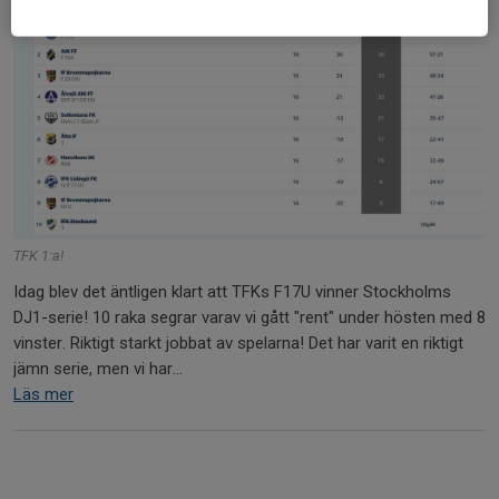
TFK 1:a!
Idag blev det äntligen klart att TFKs F17U vinner Stockholms
DJ1-serie! 10 raka segrar varav vi gått "rent" under hösten med 8
vinster. Riktigt starkt jobbat av spelarna! Det har varit en riktigt
jämn serie, men vi har...
Läs mer