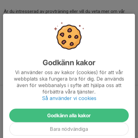
Är du intresserad av provträning eller vill du veta mer om vår
verksamhet är du välkommen att höra av dig.
Kontakt
Stefan Le moine, Sportchef Dam- och Flickverksamhet
Mail: stefan.lemoine@tabyfk.se
Tel: 08-758 26 67
Godkänn kakor
Lagadmin
Vi använder oss av kakor (cookies) för att vår
Se uppgifter under "Kontakt"
webbplats ska fungera bra för dig. De används
även för webbanalys i syfte att hjälpa oss att
förbättra våra tjänster.
TFK F17U är Stockholms bästa
Så använder vi cookies
Damjuniorer!
Godkänn alla kakor
22 okt 2025
0 kommentarer
Bara nödvändiga