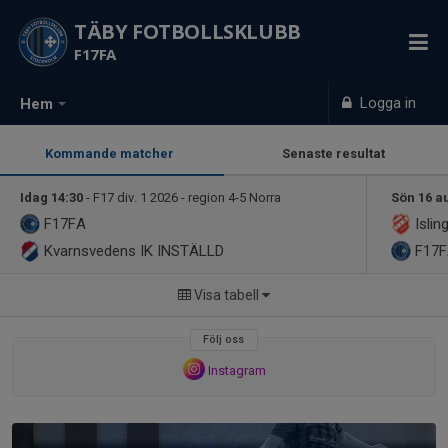
TÄBY FOTBOLLSKLUBB
F17FA
Logga in
Hem
Kommande matcher
Senaste resultat
Idag 14:30
- F17 div. 1 2026 - region 4-5 Norra
Sön 16 a
F17FA
Islin
Kvarnsvedens IK INSTÄLLD
F17
Visa tabell
Följ oss
Instagram