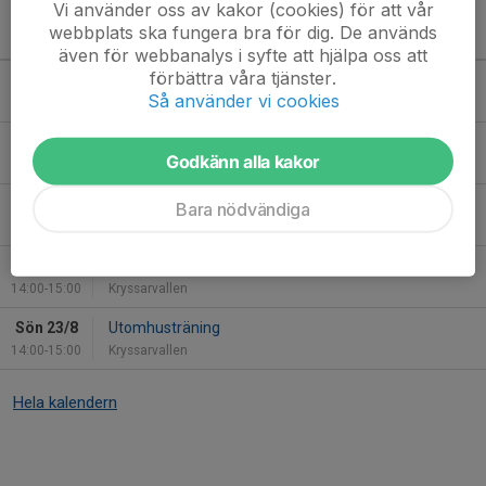
Vi använder oss av kakor (cookies) för att vår
webbplats ska fungera bra för dig. De används
Kommande aktiviteter
även för webbanalys i syfte att hjälpa oss att
förbättra våra tjänster.
Sön 9/8
Utomhusträning
Så använder vi cookies
14:00-15:00
Kryssarvallen
Lör 15/8
Match mot IFK Stocksund
Godkänn alla kakor
09:00-10:00
Näsbydal 115
Sön 16/8
Kvarterscupen IK Frej
Bara nödvändiga
09:00-12:15
Vikingavallen
Sön 16/8
Utomhusträning
14:00-15:00
Kryssarvallen
Sön 23/8
Utomhusträning
14:00-15:00
Kryssarvallen
Hela kalendern