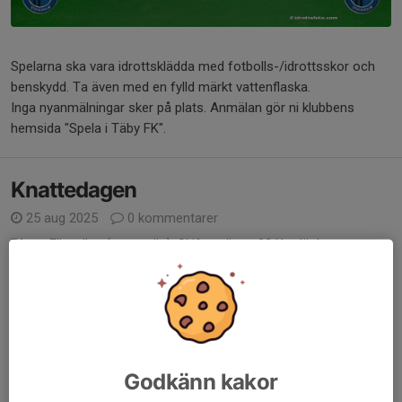
Spelarna ska vara idrottsklädda med fotbolls-/idrottsskor och
benskydd. Ta även med en fylld märkt vattenflaska.
Inga nyanmälningar sker på plats. Anmälan gör ni klubbens
hemsida "Spela i Täby FK".
Knattedagen
25 aug 2025
0 kommentarer
Plats:
Ellavallen (naturgräs), Skiftesvägen 83
Kartlänk
Matcherna spelas på två planer:
Plan A och B
Spelform:
5 mot 5
Matchtid:
1x15 minuter.
Antal spelare i match:
4 utespelare och 1 målvakt per lag på
plan.
Utrustning...
Läs mer
Godkänn kakor