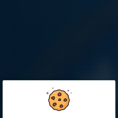
Logga in för info om träningar, nyheter
mm
Som förälder eller aktiv i fotbollslaget kan du logga in på lagets
hemsida för att se mer information om träningar, nyheter med
mera. Ni kan också göra anmälan om närvaro/frånvaro inför
varje träning.
Mvh tränarna