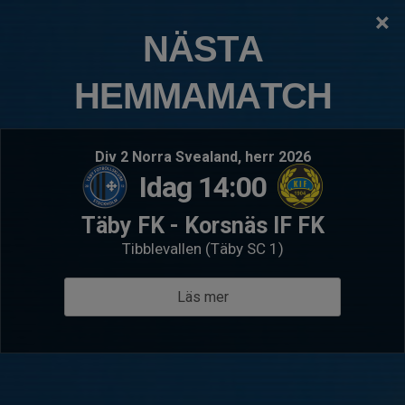
×
TÄBY FOTBOLLSKLUBB
NÄSTA
P2015:7 Skarpäng
HEMMAMATCH
Logga in
Hem
Kommande matcher
Div 2 Norra Svealand, herr 2026
Idag 14:00
Lör 22 aug 11:30
- Träningsmatch
Sön 23 a
IFK Lidingö FK 6 blå
P201
Täby FK - Korsnäs IF FK
P2015:7 Skarpäng
Blå
Solle
Tibblevallen (Täby SC 1)
Välkommen till P2015:7 Skarpäng
Läs mer