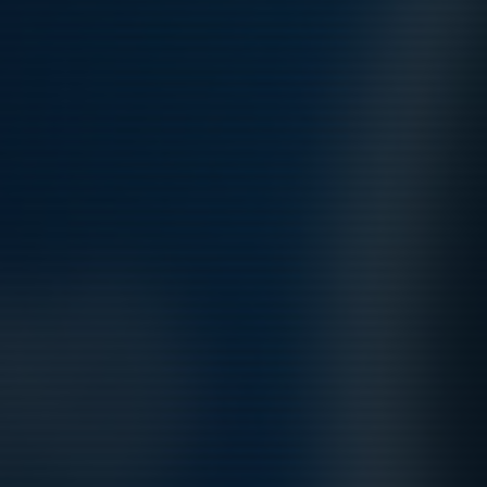
Kommande aktiviteter
Tor 6/8
Träning
18:45-20:00
Tibble
Fre 7/8
Träning
15:00-16:15
Tibble
Sön 9/8
Intresseanmälan Matchcamp
10:00-17:00
Solberga BP
Sön 9/8
Match mot IFK Sollentuna
10:00-10:55
Solberga BP
Sön 9/8
Match mot FC Stockholm Internazionale
11:30-12:25
Solberga BP
Sön 9/8
Match mot Spånga IS FK
15:00-15:55
Solberga BP