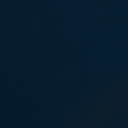
Täby FK P14 Förberedande Akademi 2026
Spelare 14 år - födda 2012
Kontakt
Anders Wahlberg
Huvudtränare P13FA & Chefstränare FA P10 - P14
Se uppgifter under "Kontakt"
Lagadmin
Se uppgifter under "Kontakt"
Första fystesterna