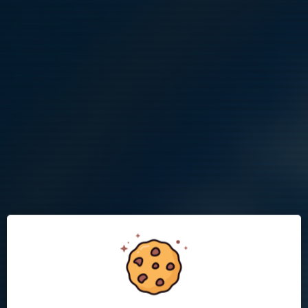
5 feb 2022
0 kommentarer
Kent, lagets fystränare, hade första fystesterna med killarna.
Mycket löpning, styrka, snabbhet och koordination, men även
jättekul tillsammans. Nu är det bara två fystester kvar i år,