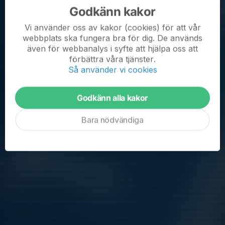
kämpa!
Godkänn kakor
Läs mer
Vi använder oss av kakor (cookies) för att vår
webbplats ska fungera bra för dig. De används
Äntligen!
även för webbanalys i syfte att hjälpa oss att
förbättra våra tjänster.
16 jan 2022
0 kommentarer
Så använder vi cookies
Godkänn alla kakor
Bara nödvändiga
Efter 2 månaders tragglande på träningar var det äntligen dags
för första matchen med nya laget. Med en nervositet i luften
inleddes säsongen 2022 med en träningsmatch mot BP 12-4,
där nervositeten gjorde avtryck....
Läs mer