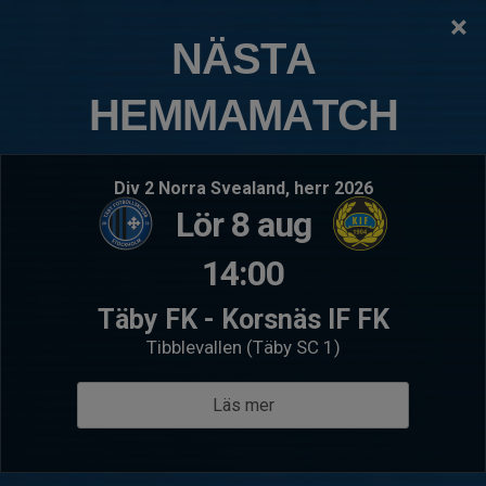
×
TÄBY FOTBOLLSKLUBB
NÄSTA
P14FA (2012)
HEMMAMATCH
Logga in
Hem
Kommande matcher
Div 2 Norra Svealand, herr 2026
Lör 8 aug
Sön 9 aug 10:00
- Matchcamp Stora Essingen 9/8
Sön 9 au
P14FA (2012)
FC St
14:00
IFK Sollentuna
P14F
Täby FK - Korsnäs IF FK
Följ oss
Tibblevallen (Täby SC 1)
Instagram
Läs mer