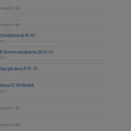
onstgräs 1&2
onstgräs 3&4
Sundbybergs IK Vit
IP 2
 IF Brommapojkarna 2013-14
BP 11
Djurgårdens IF FF 13
Kista SC KFUM Blå
BP 1
onstgräs 1&2
onstgräs 3&4