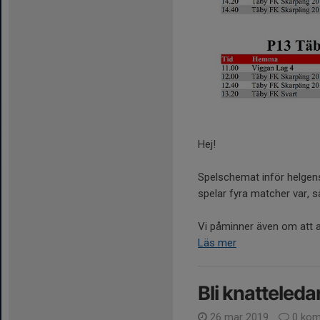
Hej!
Spelschemat inför helgens 
spelar fyra matcher var, s
Vi påminner även om att a
Läs mer
Bli knatteledar
26 mar 2019
0 kom