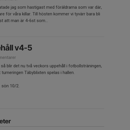
atade jag som hastigast med föräldrarna som var där,
 för våra killar. Till hösten kommer vi tyvärr bara bli
st att man är 4-6st som...
håll v4-5
entarer
 så blir det nu två veckors uppehåll i fotbollsträningen,
 turneringen Täbyblixten spelas i hallen.
, sön 10/2.
eter