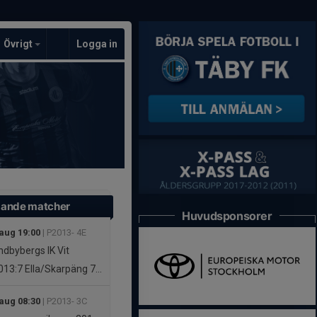
Övrigt
Logga in
ande matcher
Huvudsponsorer
 aug 19:00
| P2013- 4E
dbybergs IK Vit
13:7 Ella/Skarpäng
73 (4E)
 aug 08:30
| P2013- 3C