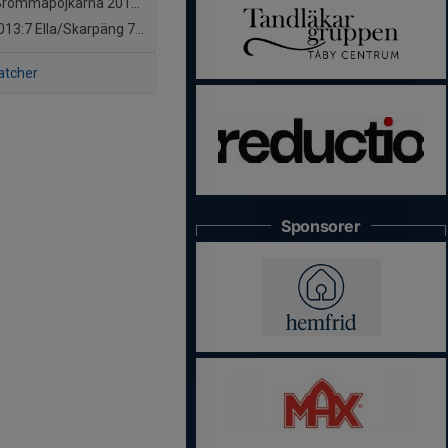
Brommapojkarna 2013-14
13:7 Ella/Skarpäng
72 (3C)
atcher
Sponsorer