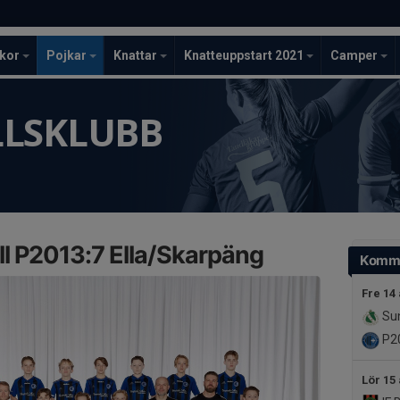
ckor
Pojkar
Knattar
Knatteuppstart 2021
Camper
LLSKLUBB
l P2013:7 Ella/Skarpäng
Komm
Fre 14
Sun
P20
Lör 15