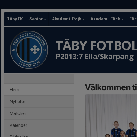
Täby FK
Senior
Akademi-Pojk
Akademi-Flick
Fli
TÄBY FOTBO
P2013:7 Ella/Skarpäng
Välkommen til
Hem
Nyheter
Matcher
Kalender