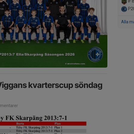
IF 
P20
Alla m
iggans kvarterscup söndag
mentarer