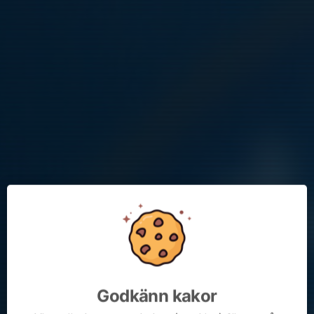
Välkommen till F2017:5 Skarpäng/Ella
Spelarna ska vara idrottsklädda med fotbollsskor och benskydd.
Ta med en fylld märkt vattenflaska.
Inga nyanmälningar sker på plats. Anmälan görs på klubbens
hemsida.
Godkänn kakor
Kommande aktiviteter