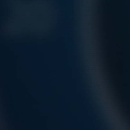
För
smarta
idrottsföreningar