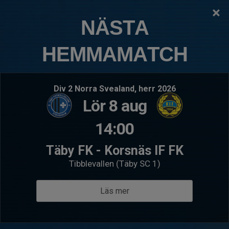
×
TÄBY FOTBOLLSKLUBB
NÄSTA
F2017:5 Skarpäng/Ella
HEMMAMATCH
Logga in
Hem
Kommande matcher
Div 2 Norra Svealand, herr 2026
Lör 8 aug
Lör 22 aug 09:00
- F2017- 1
Lör 22 au
IFK Lidingö FK 9
IFK 
14:00
F2017:5 Skarpäng/Ella
Blå
F2017
Täby FK - Korsnäs IF FK
Välkommen till F2017:5 Skarpäng/Ella
Tibblevallen (Täby SC 1)
Läs mer