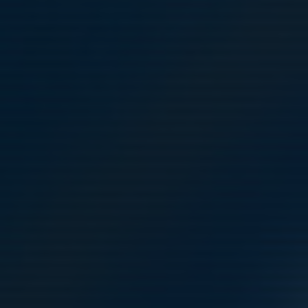
Läs mer
Seriespelet över efter nästa helg
4 okt 2022
0 kommentarer
I helgen spelar P17 sin sista seriespelsmatch för säsongen
2022. En säsong som har innehållit mycket bra fotboll och
också en del jobbiga vinster.
Säsongens sista seriespelsmatch spelas nu på söndag mot
Essinge IK klockan 12:00....
Läs mer
Igång igen efter sommaruppehållet
8 aug 2022
0 kommentarer
Efter några veckors välförtjänt vila så är laget åter igång i
matchning samt träning.
Till helgen tas FC Gute emot nere på Tibblevallen.