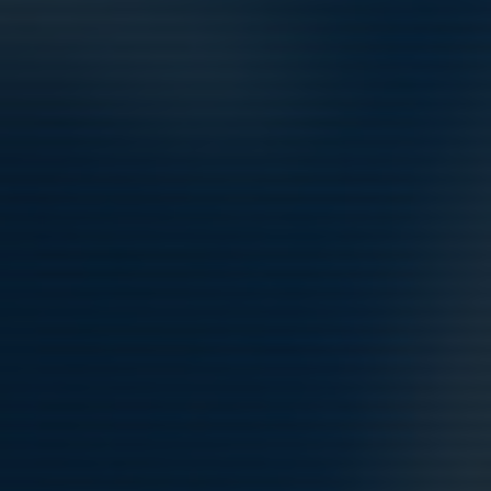
Vi ger oss in i sommarmånaderna efter en bra genomförd maj
månad.
Laget har matchats hårt runt om i halva Sverige och träningarna
nere på Tibblevallen har flutit på. En del skavanker i truppen som
vi nu ser slutet på....
Läs mer
Fler nyheter
Helgens match finns nu att titta på
15 maj 2022
0
Fortsatta träningar på Vikingavallen under v.18
2 maj 2022
0