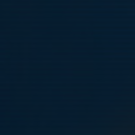
Vill du provspela för P17
?
Från vecka 45 arrangeras det provträningar för P17.
Läs mer och anmäl intresse provträning via följande länk:
Provträning P15-P19 Akademi
Välkommen att höra av dig med eventuella frågor till...