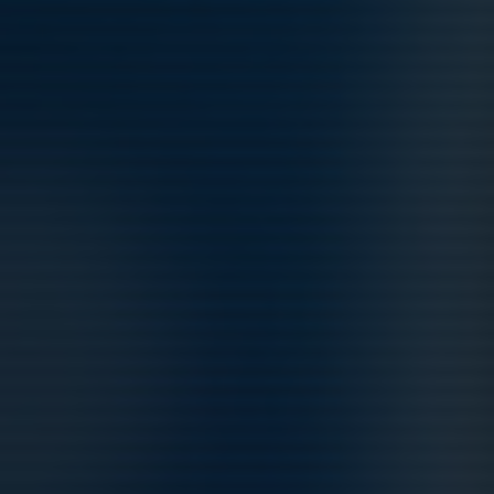
Normallunken under våren har infunnit sig
2 maj 2022
0
Helgens match finns nu publicerad på VEO
28 mar 2022
0
Ligacupen 2022 färdigspelad
14 mar 2022
0
Kommande aktiviteter
Fre 7/8
Fredag Träning + Matchförberedelse
18:00-20:15
Tibblevallen
Lör 8/8
Match mot Gefle IF FF
15:30-17:30
Tibblevallen (Täby SC 2)
Mån 10/8
Måndag Träning + Fys
16:45-19:15
Tibblevallen
Tis 11/8
Tisdag Träning + Sprints