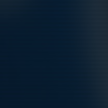
19:15-21:45
Tibblevallen
Ons 12/8
Onsdag Träning + Plyo
18:00-20:15
Tibblevallen
Fre 14/8
Fredag Träning + Matchförberedelse
18:00-20:15
Tibblevallen
Sön 16/8
Match mot FC Arlanda
16:00-18:00
Råbergsvallen Konstgräs
Mån 17/8
Måndag Träning + Fys
16:45-19:15
Tibblevallen
Tis 18/8
Tisdag Träning + Sprints
19:15-21:45
Tibblevallen
Ons 19/8
Onsdag Träning + Plyo
18:00-20:15
Tibblevallen
Hela kalendern