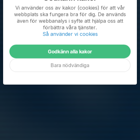
Nu tar P17 lite sommarledighet inför uppstarten igen i slutet av
Vi använder oss av kakor (cookies) för att vår
juli. En höstserie som utlovar spännande underhållning är att
webbplats ska fungera bra för dig. De används
vänta.
även för webbanalys i syfte att hjälpa oss att
förbättra våra tjänster.
Så använder vi cookies
Trevlig sommar !
Läs mer
Godkänn alla kakor
En bra majmånad för P17
Bara nödvändiga
7 jun 2022
0 kommentarer