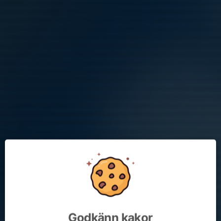
Läs mer
Trevlig sommar!
29 jun 2022
0 kommentarer
Godkänn kakor