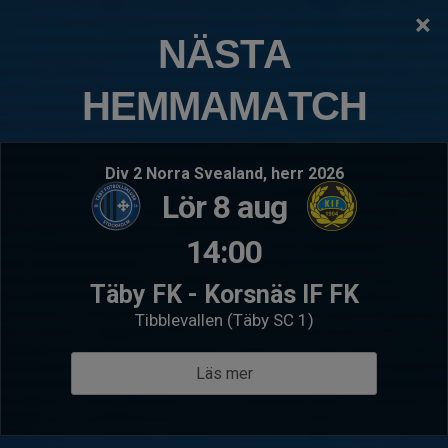
×
TÄBY FOTBOLLSKLUBB
NÄSTA
P17 Akademi
HEMMAMATCH
Logga in
Hem
Kommande matcher
Senaste resultat
Div 2 Norra Svealand, herr 2026
Lör 8 aug
Lör 8 aug 15:30
- P17 Div.1 2026 - Region 5
Sön 16 a
P17 Akademi
FC A
14:00
Gefle IF FF
P17 
Täby FK - Korsnäs IF FK
Visa tabell
Tibblevallen (Täby SC 1)
Följ oss
Instagram
Läs mer
Täby FK P17 Akademi