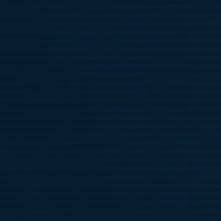
Välkommen till Täby FK P17 Akademi
Laget spelar i P17 Division 1 säsong 2026
Kontakt
Victor Gleizer
Huvudtränare för P17 Akademi
Se uppgifter under "Kontakt"
Hampik Morad
Chefstränare för P15-19 Akademi
Se uppgifter under "Kontakt"
Provspel för P17
14 okt 2025
0 kommentarer