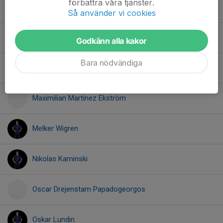
förbättra våra tjänster.
Lucas Flaming
Så använder vi cookies
Matteo Wallden
Godkänn alla kakor
Bara nödvändiga
Matthias Lund
Maximilian Martinez Ekström
Melker Wigren
Nikolas Kaminski
Oscar Drejenstam Papadogeorgos
Oskar Lundin