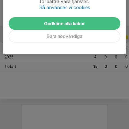
förbättra våra tjänster.
Så använder vi cookies
Godkänn alla kakor
Bara nödvändiga
ALLA SERIER
ALLA ÅR
2026
11
0
0
0
2025
4
0
0
0
Totalt
15
0
0
0