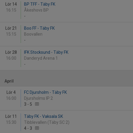
Lör 14
BP TFF - Täby FK
16:15
Åkeshovs BP
-
Lör 21
Boo FF - Täby FK
15:15
Boovallen
-
Lör 28
IFK Stocksund - Täby FK
16:00
Danderyd Arena 1
-
April
Lör 4
FC Djursholm - Täby FK
16:00
Djursholms IP 2
3
-
5
Lör 11
Täby FK - Vaksala SK
15:30
Tibblevallen (Täby SC 2)
4
-
3