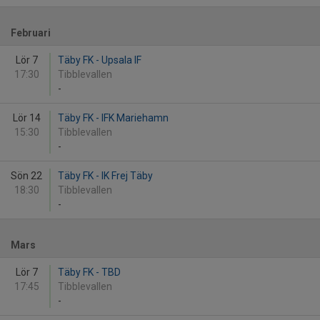
Februari
Lör 7
Täby FK - Upsala IF
17:30
Tibblevallen
-
Lör 14
Täby FK - IFK Mariehamn
15:30
Tibblevallen
-
Sön 22
Täby FK - IK Frej Täby
18:30
Tibblevallen
-
Mars
Lör 7
Täby FK - TBD
17:45
Tibblevallen
-