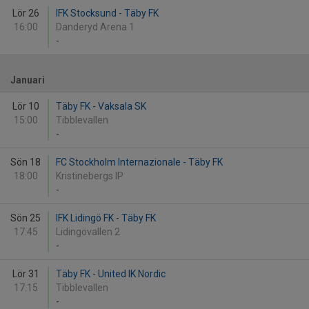
Lör 26
IFK Stocksund - Täby FK
16:00
Danderyd Arena 1
-
Januari
Lör 10
Täby FK - Vaksala SK
15:00
Tibblevallen
-
Sön 18
FC Stockholm Internazionale - Täby FK
18:00
Kristinebergs IP
-
Sön 25
IFK Lidingö FK - Täby FK
17:45
Lidingövallen 2
-
Lör 31
Täby FK - United IK Nordic
17:15
Tibblevallen
-