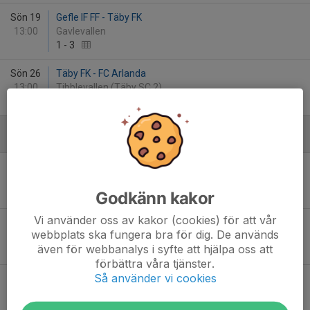
Sön 19
Gefle IF FF - Täby FK
13:00
Gavlevallen
1
-
3
Sön 26
Täby FK - FC Arlanda
13:00
Tibblevallen (Täby SC 2)
2
-
3
Maj
Lör 2
Täby FK - Vasalund IF
16:00
Tibblevallen (Täby SC 2)
Godkänn kakor
3
-
2
Vi använder oss av kakor (cookies) för att vår
Sön 10
Strands IF - Täby FK
webbplats ska fungera bra för dig. De används
15:30
Glysis Sparbanken Arena
även för webbanalys i syfte att hjälpa oss att
1
-
4
förbättra våra tjänster.
Så använder vi cookies
Tor 14
Täby FK - Sandvikens IF
14:00
Tibblevallen (Täby SC 2)
10
-
2