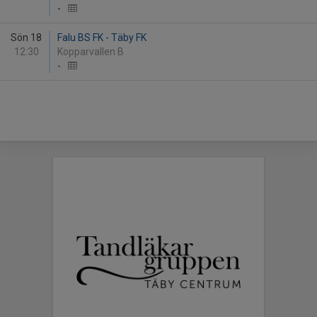
-
Sön 18
Falu BS FK - Täby FK
12:30
Kopparvallen B
-