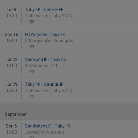
Lör 8
Täby FK - Gefle IF FF
15:30
Tibblevallen (Täby SC 2)
-
Sön 16
FC Arlanda - Täby FK
16:00
Råbergsvallen Konstgräs
-
Lör 22
Vasalund IF - Täby FK
13:00
Skytteholms IP 1
-
Lör 29
Täby FK - Strands IF
15:30
Tibblevallen (Täby SC 2)
-
September
Sön 6
Sandvikens IF - Täby FK
16:00
Jernvallen A-planen