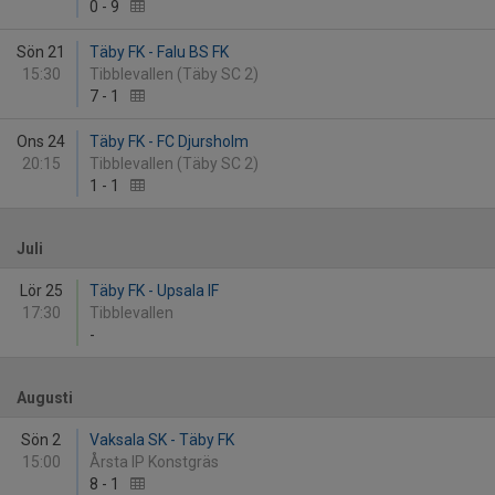
0
-
9
Sön 21
Täby FK - Falu BS FK
15:30
Tibblevallen (Täby SC 2)
7
-
1
Ons 24
Täby FK - FC Djursholm
20:15
Tibblevallen (Täby SC 2)
1
-
1
Juli
Lör 25
Täby FK - Upsala IF
17:30
Tibblevallen
-
Augusti
Sön 2
Vaksala SK - Täby FK
15:00
Årsta IP Konstgräs
8
-
1