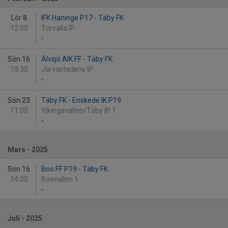
Lör 8
IFK Haninge P17 - Täby FK
12:00
Torvalla IP
-
Sön 16
Älvsjö AIK FF - Täby FK
19:30
Järvastadens IP
-
Sön 23
Täby FK - Enskede IK P19
11:00
Vikingavallen/Täby IP 1
-
Mars - 2025
Sön 16
Boo FF P19 - Täby FK
14:00
Boovallen 1
-
Juli - 2025