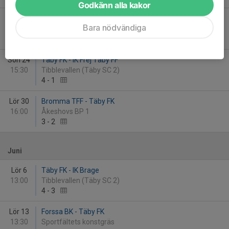
Godkänn alla kakor
Lör 16
Karlbergs BK - Täby FK
Bara nödvändiga
17:00
Kristinebergs IP 1
4
-
3
Sön 24
Täby FK - IK Frej Täby FF
15:30
Tibblevallen (Täby SC 2)
4
-
1
Lör 30
Bromma TFF - Täby FK
16:00
Åkeshovs BP 1
3
-
2
Juni
Lör 6
Täby FK - IK Brage
13:00
Tibblevallen (Täby SC 2)
4
-
3
Lör 13
Forssa BK - Täby FK
13:30
Sportfältets konstgräs