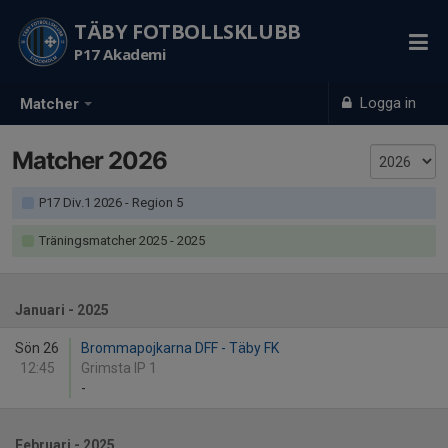
TÄBY FOTBOLLSKLUBB
P17 Akademi
Logga in
Matcher
Matcher 2026
P17 Div.1 2026 - Region 5
Träningsmatcher 2025
- 2025
Januari - 2025
Sön 26
Brommapojkarna DFF - Täby FK
12:45
Grimsta IP 1
-
Februari - 2025