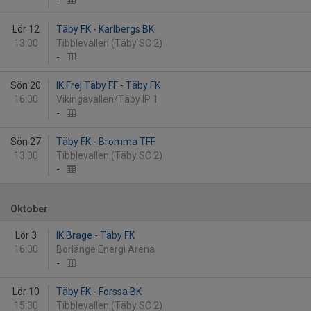
-
Lör 12
Täby FK - Karlbergs BK
13:00
Tibblevallen (Täby SC 2)
-
Sön 20
IK Frej Täby FF - Täby FK
16:00
Vikingavallen/Täby IP 1
-
Sön 27
Täby FK - Bromma TFF
13:00
Tibblevallen (Täby SC 2)
-
Oktober
Lör 3
IK Brage - Täby FK
16:00
Borlänge Energi Arena
-
Lör 10
Täby FK - Forssa BK
15:30
Tibblevallen (Täby SC 2)