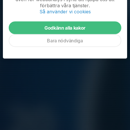
förbättra våra tjänster.
Sön 23/8
Träning
Så använder vi cookies
15:00-16:00
Byängsskolans fotbollsplan
Sön 30/8
Knattedag
Godkänn alla kakor
09:00-15:00
Ellavallen
Bara nödvändiga
Sön 6/9
Träning
15:00-16:00
Byängsskolans fotbollsplan
Sön 13/9
Träning
15:00-16:00
Byängsskolans fotbollsplan
Hela kalendern