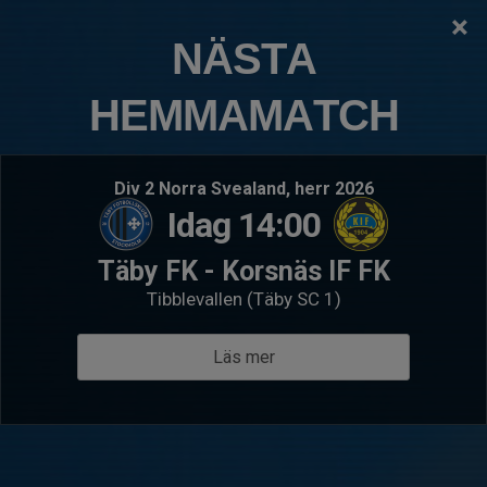
×
TÄBY FOTBOLLSKLUBB
NÄSTA
P2020:10 Täby Park
HEMMAMATCH
Logga in
Hem
Välkommen till P2020 Täby Park
Div 2 Norra Svealand, herr 2026
Idag 14:00
Täby FK - Korsnäs IF FK
Tibblevallen (Täby SC 1)
Läs mer