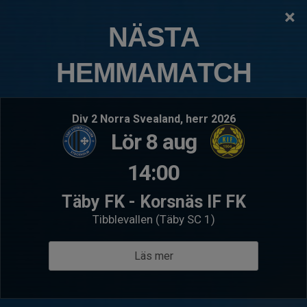
×
TÄBY FOTBOLLSKLUBB
NÄSTA
P2015:6 Roslags Näsby
HEMMAMATCH
Logga in
Hem
Kommande matcher
Div 2 Norra Svealand, herr 2026
Lör 8 aug
Sön 23 aug 11:30
- S:t Erikscupen
Lör 29 au
P2015:6 Roslags Näsby
Medel
Ursvi
14:00
Erikslunds KF Grön
P201
Täby FK - Korsnäs IF FK
Välkommen till P2015:6 RoslagsNäsby
Tibblevallen (Täby SC 1)
Läs mer