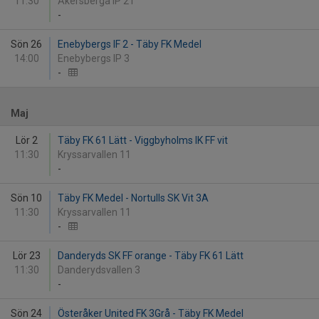
11:30
Åkersberga IP 21
-
Sön 26
Enebybergs IF 2 - Täby FK Medel
14:00
Enebybergs IP 3
-
Maj
Lör 2
Täby FK 61 Lätt - Viggbyholms IK FF vit
11:30
Kryssarvallen 11
-
Sön 10
Täby FK Medel - Nortulls SK Vit 3A
11:30
Kryssarvallen 11
-
Lör 23
Danderyds SK FF orange - Täby FK 61 Lätt
11:30
Danderydsvallen 3
-
Sön 24
Österåker United FK 3Grå - Täby FK Medel