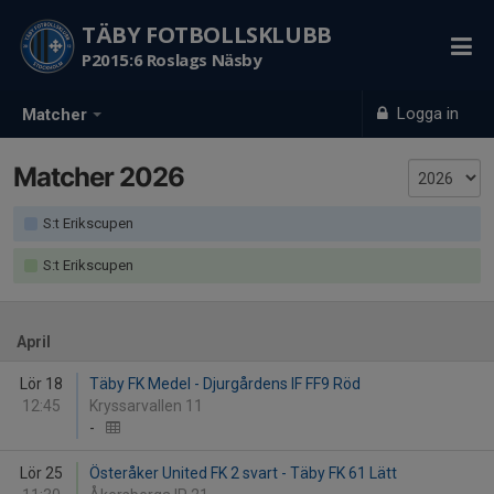
TÄBY FOTBOLLSKLUBB
P2015:6 Roslags Näsby
Logga in
Matcher
Matcher 2026
S:t Erikscupen
S:t Erikscupen
April
Lör 18
Täby FK Medel - Djurgårdens IF FF9 Röd
12:45
Kryssarvallen 11
-
Lör 25
Österåker United FK 2 svart - Täby FK 61 Lätt