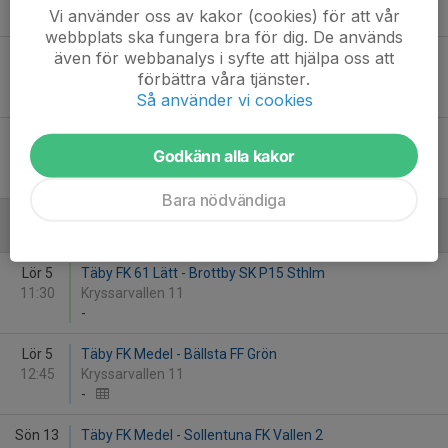
Vi använder oss av kakor (cookies) för att vår
-
webbplats ska fungera bra för dig. De används
även för webbanalys i syfte att hjälpa oss att
Lör 29
Ursvik IK Gul - Täby FK 61 Lätt
förbättra våra tjänster.
11:30
Ursviks IP 12
-
Så använder vi cookies
Sön 30
IFK Lidingö FK 5 Blå - Täby FK Medel
Godkänn alla kakor
10:15
Bodal 1
-
Bara nödvändiga
September
Lör 5
Täby FK 61 Lätt - Brottby SK P15 Sthlm
11:30
Kryssarvallen 11
-
Lör 5
Täby FK Medel - Bällsta FF Grön
12:45
Kryssarvallen 11
-
Sön 13
Täby FK Medel - Sollentuna FK Vallen 2