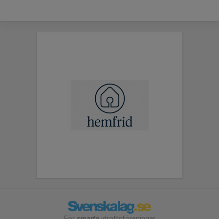
För
smarta
idrottsföreningar