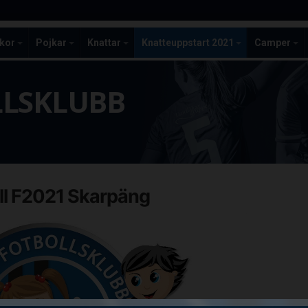
ckor
Pojkar
Knattar
Knatteuppstart 2021
Camper
LLSKLUBB
ll F2021 Skarpäng