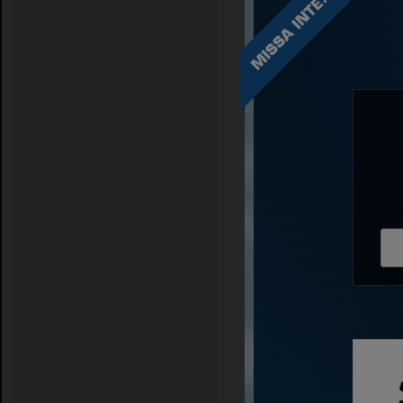
Träningsstart söndag 26
Plats:
Skarpäng konstgrä
Tid:
Söndag kl 15-16
Observera att nyanmälninga
klubbens hemsida.
Mer info om årets Knatte