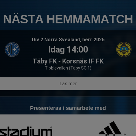
NÄSTA HEMMAMATCH
Div 2 Norra Svealand, herr 2026
Idag 14:00
Täby FK - Korsnäs IF FK
Tibblevallen (Täby SC 1)
 april
Läs mer
splan
kartlänk
Presenteras i samarbete med
r inte kan göras på plats, utan sker innan via
uppstart:
länk