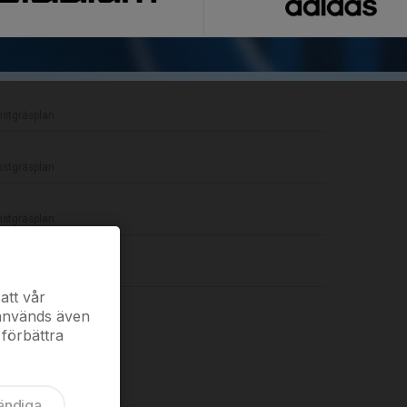
eter
nstgräsplan
nstgräsplan
nstgräsplan
nstgräsplan
att vår
 används även
 förbättra
ändiga