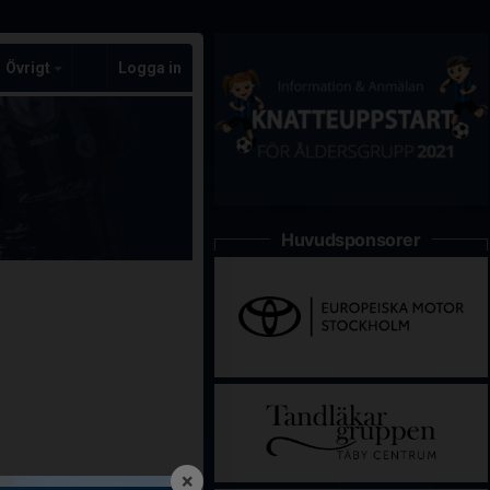
Övrigt
Logga in
Huvudsponsorer
×