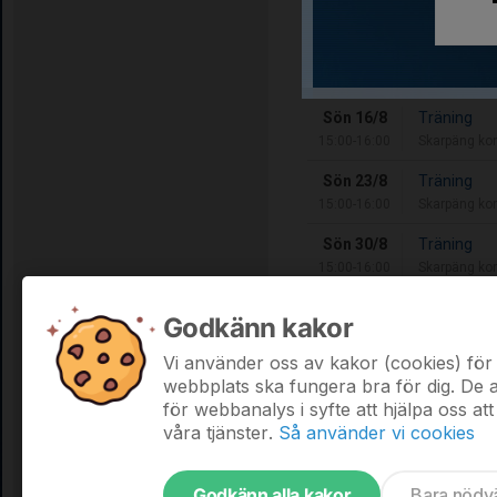
Kommande aktivit
Sön 16/8
Träning
15:00-16:00
Skarpäng ko
Sön 23/8
Träning
15:00-16:00
Skarpäng ko
Sön 30/8
Träning
15:00-16:00
Skarpäng ko
Sön 6/9
Träning
Godkänn kakor
15:00-16:00
Skarpäng ko
Vi använder oss av kakor (cookies) för 
Hela kalendern
webbplats ska fungera bra för dig. De
för webbanalys i syfte att hjälpa oss att
våra tjänster.
Så använder vi cookies
Godkänn alla kakor
Bara nödv