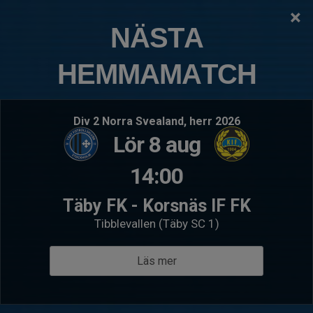
×
TÄBY FOTBOLLSKLUBB
NÄSTA
P13FA (2013)
HEMMAMATCH
Logga in
Hem
Kommande matcher
Senaste resultat
Div 2 Norra Svealand, herr 2026
Lör 8 aug
Sön 9 aug 18:30
- P2013- 1S (seedad serie 2026)
Lör 15 au
Hammarby IF FF
P13F
14:00
P13FA (2013)
P13FA
Boo 
Täby FK - Korsnäs IF FK
Följ oss
Tibblevallen (Täby SC 1)
Instagram
Läs mer