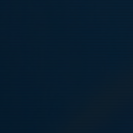
Täby FK P13 Förberedande Akademi 2026
Spelare 13 år - födda 2013
Kontakt:
Ahmed Fawzy, Huvudtränare P13 FA
Mail:
fawzy@tandsjostaden.se
Anders Wahlberg, Chefstränare FA P10 - P14
Mail:
anders.wahlberg@tabyfk.se
Lagadmin/Lagledare
Andreas Mathiesen, Lagledare P13 FA
Mail:
andreas.mathiesen8@gmail.com