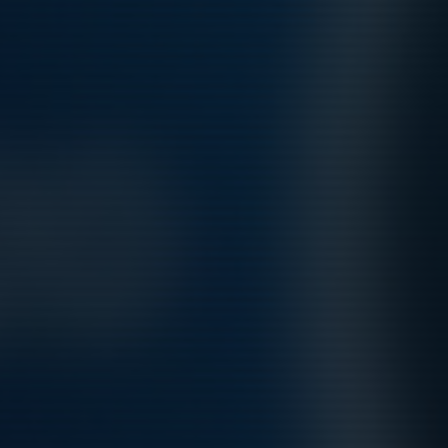
Efter tre intensiva och roliga dagar gick Täby FK P2013 FA-
laget hela vägen och vann A-slutspelet i Västeråscupen
efter att ha besegrat Boo FF P13A i finalen med 2-1. En
minnesvärd upplevelse med såklart många trötta...
Läs mer
Kommande aktiviteter
Lör 8/8
Träning P2013 FA
10:00-11:30
Näsbydal
Hela kalendern