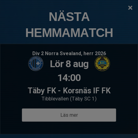
×
TÄBY FOTBOLLSKLUBB
NÄSTA
P2017:2 Gribbylund
HEMMAMATCH
Logga in
Hem
Kommande matcher
Div 2 Norra Svealand, herr 2026
Lör 8 aug
Lör 22 aug 13:00
- P2017- 1
Sön 30 a
Norrtulls SK Mix
P2017
14:00
P2017:2 Gribbylund
Djurg
Täby FK - Korsnäs IF FK
Välkommen till P2017:2 Gribbylund
Tibblevallen (Täby SC 1)
Träningstider:
Läs mer
Dag:
Onsdagar
Plats:
Byängsskolans Konstgräsplan
Tid:
17.00-18.15