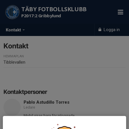
TÄBY FOTBOLLSKLUBB
P2017:2 Gribbylund
Logga in
Kontakt
Kontakt
HEMMAPLAN
Tibblevallen
Kontaktpersoner
Pablo Astudillo Torres
Ledare
Mobil visas bara för inloggade
pablo.astudillotorres@gmail.com