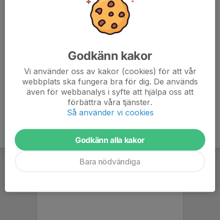
Nicklas Sörensen
Ledare
076-145 29 43
nicklascamp@hotmail.com
Godkänn kakor
Sara Fredriksson
Lagadministratör
Vi använder oss av kakor (cookies) för att vår
webbplats ska fungera bra för dig. De används
076-183 53 20
även för webbanalys i syfte att hjälpa oss att
sarakfredriksson@gmail.com
förbättra våra tjänster.
Så använder vi cookies
Godkänn alla kakor
Bara nödvändiga