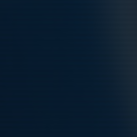
Fre 21/8
Utomhusträning
17:00-18:15
Hägerneholms konstgräsplan
Lör 22/8
Match mot Karlbergs BK Lila 32
09:00-10:00
Kristinebergs IP 26 (BP)
Lör 22/8
Match mot Bollstanäs SK Blå 2
10:00-11:00
Bollstanäs IP 216
Lör 22/8
Match mot Boo FF P17:5 1
11:00-12:00
Näsbydal 125
Hela kalendern