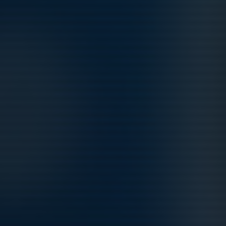
7 maj 2024
0
Träning inställd
5 apr 2024
0
Vi nattvandrar samt tjänar pengar till laget
18 mar 2024
0
Kommande aktiviteter
Ons 12/8
Utomhusträning
18:15-19:30
Hägerneholms konstgräsplan
Fre 14/8
Utomhusträning
17:00-18:15
Hägerneholms konstgräsplan
Lör 15/8
Stockancupen 2026
08:30-17:00
Stockhagens IP i Stocksund
Ons 19/8
Utomhusträning
18:15-19:30
Hägerneholms konstgräsplan