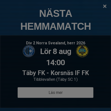
×
TÄBY FOTBOLLSKLUBB
NÄSTA
P2017:3 Ullna
HEMMAMATCH
Logga in
Hem
Kommande matcher
Div 2 Norra Svealand, herr 2026
Lör 8 aug
Lör 22 aug 09:00
- P2017- 1
Lör 22 au
Karlbergs BK Lila 32
Bolls
14:00
P2017:3 Ullna
Svart
P2017
Täby FK - Korsnäs IF FK
Välkommen till P2017:3 Ullna
Tibblevallen (Täby SC 1)
Läs mer