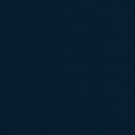
Inga nyanmälningar sker på plats. Anmälan görs på klubbens
hemsida.
Vi åker till Åland - 26 april
2 apr, 12:18
0 kommentarer