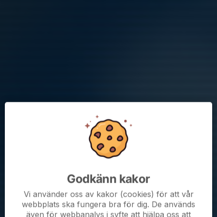
Vi har denna säsong blivit tilldelade träningstider enligt följande
med start 1 april;
Hägerneholms Konstgräsplan
Onsdagar 18:15-19:30
Fredagar 17:00-18:15
Uppehåll...
Läs mer
Information för träning i kallt väder
7 jan, 16:05
0 kommentarer
Hej,
Nedan följer några tips:
Godkänn kakor
- Bra kläder i lager på lager och undvik blottad hud.
Vi använder oss av kakor (cookies) för att vår
Tex:
webbplats ska fungera bra för dig. De används
även för webbanalys i syfte att hjälpa oss att
Överkroppen: Underställ, tjockare tröja, jacka som står emot