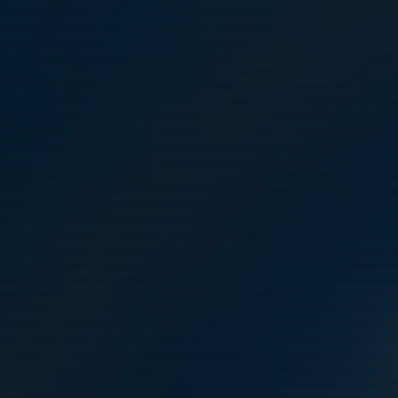
Hej allesammans
Den 26 april har vi vår gemensamma lagaktivitet.
Vi tar oss över till Åland och spelar en matchkamp mot IFK
Mariehamn.
⚽ Turnering – Söndag 26 april 2026
Plats: Wiklöf Holding Arena, Plan B, Mariehamn
🚢 Resa...
Läs mer
Utesäsongens träningstider 2026
27 mar, 08:17
0 kommentarer
Hej alla
Våren är här och säsongen har kickat igång!