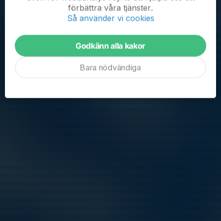
förbättra våra tjänster.
vind.
Så använder vi cookies
Underkroppen: Underställ, tjockare träningsbyxa, gärna med
vindskydd....
Läs mer
Godkänn alla kakor
Bara nödvändiga
Inomhusträning vinter 24/25
26 okt 2024
0 kommentarer
Hej
Nu har vi fått inomhustiderna från kansliet.
Vi kommer som tidigare år spela inomhus i Drakskeppshallen i
Viggbyholm.
Vi tränar 13:00-14:00 på söndagar. Samling 12:55 för att vara
redo kl 13:00.
Kom ihåg att svara på...
Läs mer