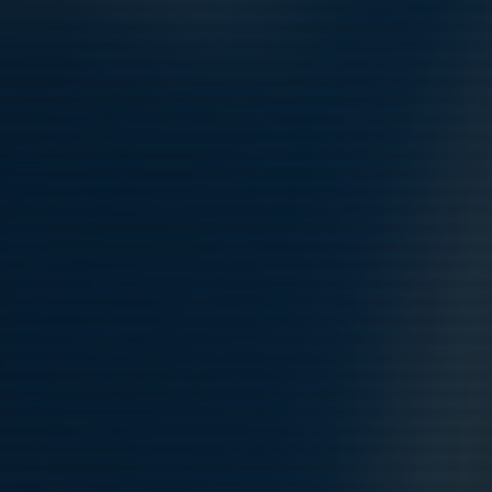
OBS - Ny träningstid!
20 aug 2024
0 kommentarer
Ny träningstid fortsatt söndagar men
ny tid är kl 17:00-18:00.
Vi har beslutat att fram till höstlovet ändra vår träningstid för att
kunna vara ett annat lag behjälpliga som hade tappat många
seplare till andra idrotter...
Läs mer
Fler nyheter
Terminsavslut och terminsstart
11 jun 2024
0
Schema café kvarterscupen 6 juni
15 maj 2024
0
Protokoll föräldramöte 5 maj