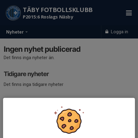
TÄBY FOTBOLLSKLUBB
P2015:6 Roslags Näsby
Logga in
Nyheter
Ingen nyhet publicerad
Det finns inga nyheter än.
Tidigare nyheter
Det finns inga tidigare nyheter