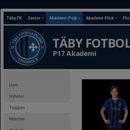
Täby FK
Senior
Akademi-Pojk
Akademi-Flick
Fli
TÄBY FOTBO
P17 Akademi
Hem
Nyheter
Truppen
Matcher