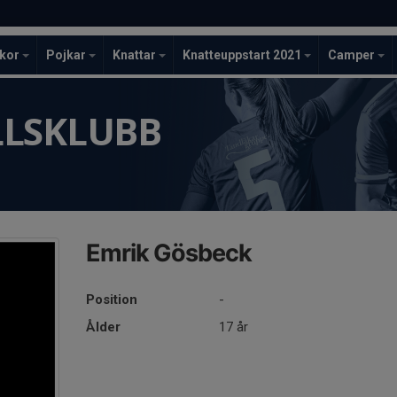
ckor
Pojkar
Knattar
Knatteuppstart 2021
Camper
LLSKLUBB
Emrik Gösbeck
Position
-
Ålder
17 år