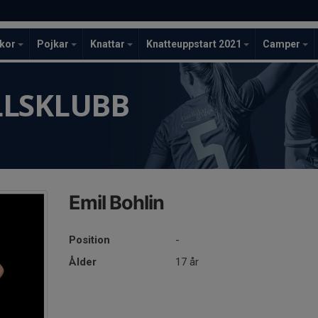
ckor
Pojkar
Knattar
Knatteuppstart 2021
Camper
LLSKLUBB
Emil Bohlin
Position
-
Ålder
17 år