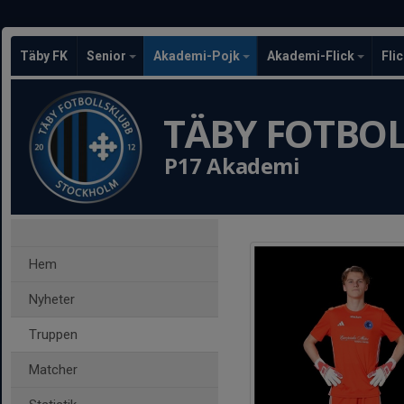
Täby FK
Senior
Akademi-Pojk
Akademi-Flick
Fli
TÄBY FOTBO
P17 Akademi
Hem
Nyheter
Truppen
Matcher