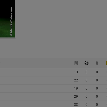
13
0
0
22
0
0
19
0
0
29
0
0
33
0
0