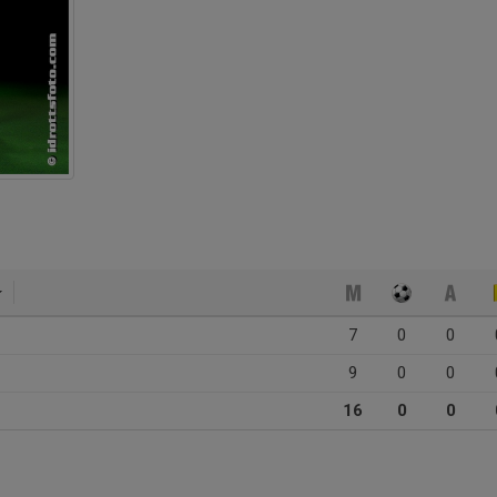
7
0
0
9
0
0
16
0
0