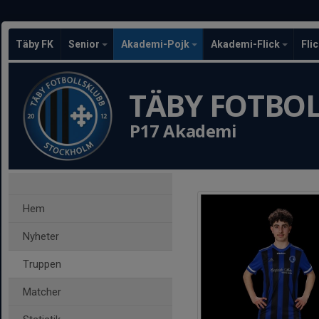
Täby FK
Senior
Akademi-Pojk
Akademi-Flick
Fli
TÄBY FOTBO
P17 Akademi
Hem
Nyheter
Truppen
Matcher