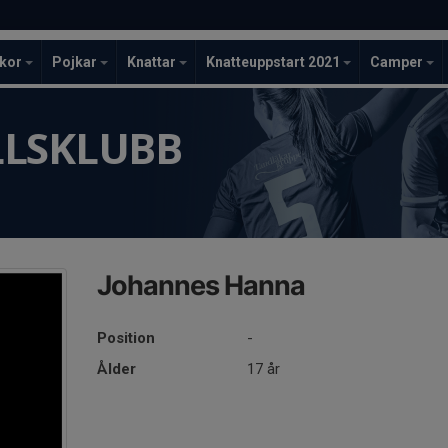
ckor
Pojkar
Knattar
Knatteuppstart 2021
Camper
LLSKLUBB
Johannes Hanna
Position
-
Ålder
17 år