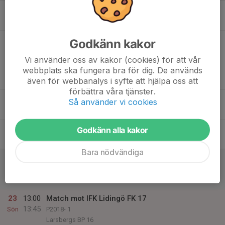
17
17:15
Fotbollsträning
18:15
Mån
Hägerneholms konstgräsplan
18
Godkänn kakor
Tis
Vi använder oss av kakor (cookies) för att vår
19
17:15
Fotbollsträning
webbplats ska fungera bra för dig. De används
18:15
även för webbanalys i syfte att hjälpa oss att
Ons
Hägerneholms konstgräsplan
förbättra våra tjänster.
20
Så använder vi cookies
Tor
21
Godkänn alla kakor
Fre
Bara nödvändiga
22
12:00
Match mot Ursvik IK Svart
12:45
Lör
P2018- 1
Örvallen 25
23
13:00
Match mot IFK Lidingö FK 17
13:45
Sön
P2018- 1
Larsbergs BP 16