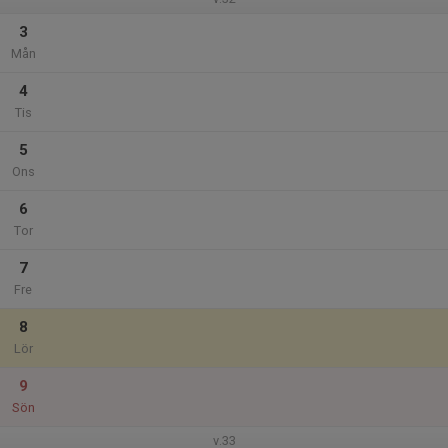
3
Mån
4
Tis
5
Ons
6
Tor
7
Fre
8
Lör
9
Sön
v.33