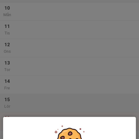
10
Mån
11
Tis
12
Ons
13
Tor
14
Fre
15
Lör
16
Sön
v.34