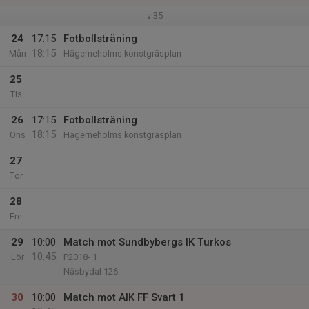
v.35
24
17:15
Fotbollsträning
18:15
Mån
Hägerneholms konstgräsplan
25
Tis
26
17:15
Fotbollsträning
18:15
Ons
Hägerneholms konstgräsplan
27
Tor
28
Fre
29
10:00
Match mot Sundbybergs IK Turkos
10:45
Lör
P2018- 1
Näsbydal 126
30
10:00
Match mot AIK FF Svart 1