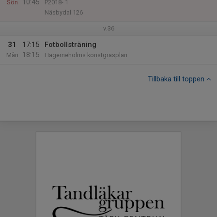
10:45
Sön
P2018- 1
Näsbydal 126
v.36
31
17:15
Fotbollsträning
18:15
Mån
Hägerneholms konstgräsplan
Tillbaka till toppen