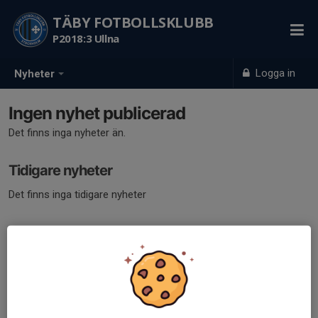
TÄBY FOTBOLLSKLUBB
P2018:3 Ullna
Logga in
Nyheter
Ingen nyhet publicerad
Det finns inga nyheter än.
Tidigare nyheter
Det finns inga tidigare nyheter