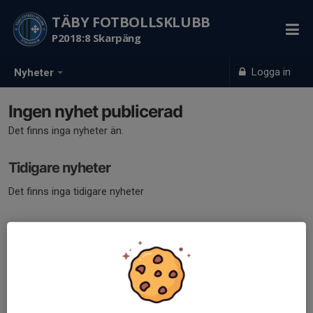
TÄBY FOTBOLLSKLUBB
P2018:8 Skarpäng
Logga in
Nyheter
Ingen nyhet publicerad
Det finns inga nyheter än.
Tidigare nyheter
Det finns inga tidigare nyheter