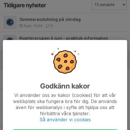
Tidigare nyheter
Sommaravslutning på söndag
9 jun, 16:34
0
Kvarterscupen 6 juni - praktisk information
29 maj, 21:50
0
Frukt & dryck till spelarna under cupen
11 maj, 20:42
4
Kvarterscupen 14 maj - praktisk information
8 maj, 19:05
0
Godkänn kakor
Vi använder oss av kakor (cookies) för att vår
Ny tränare och lagbild
webbplats ska fungera bra för dig. De används
23 apr, 19:56
1
även för webbanalys i syfte att hjälpa oss att
förbättra våra tjänster.
Fotbollsskola i juni och augusti
Så använder vi cookies
21 apr, 21:33
0