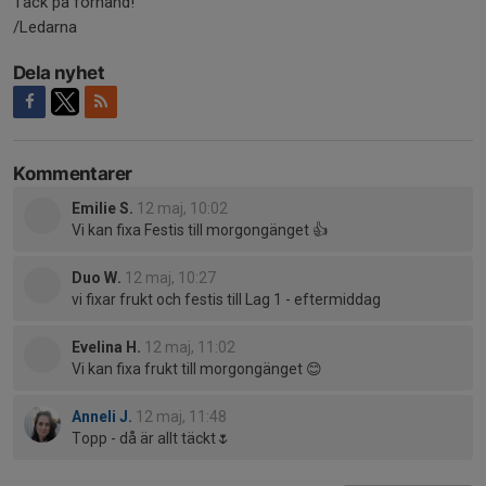
Tack på förhand!
/Ledarna
Dela nyhet
Kommentarer
Emilie S.
12 maj, 10:02
Vi kan fixa Festis till morgongänget 👍
Duo W.
12 maj, 10:27
vi fixar frukt och festis till Lag 1 - eftermiddag
Evelina H.
12 maj, 11:02
Vi kan fixa frukt till morgongänget 😊
Anneli J.
12 maj, 11:48
Topp - då är allt täckt🌷