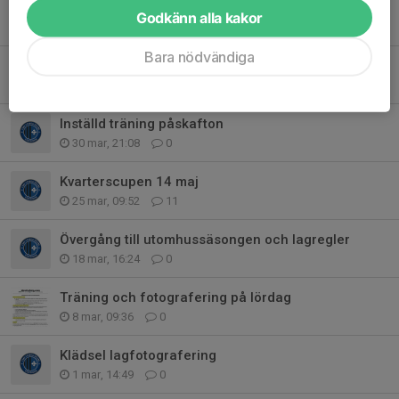
Kvarterscupen 14 maj och 6 juni
Godkänn alla kakor
15 apr, 21:42
0
Bara nödvändiga
Information om utomhussäsongen
1 apr, 22:45
0
Inställd träning påskafton
30 mar, 21:08
0
Kvarterscupen 14 maj
25 mar, 09:52
11
Övergång till utomhussäsongen och lagregler
18 mar, 16:24
0
Träning och fotografering på lördag
8 mar, 09:36
0
Klädsel lagfotografering
1 mar, 14:49
0