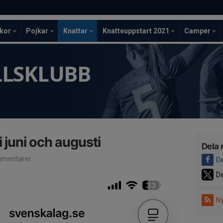
ckor
Pojkar
Knattar
Knatteuppstart 2021
Camper
LLSKLUBB
i juni och augusti
Dela 
mentarer
De
De
Ny