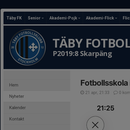
Täby FK
Senior
Akademi-Pojk
Akademi-Flick
Fli
TÄBY FOTBO
P2019:8 Skarpäng
Fotbollsskola 
Hem
21 apr, 21:33
0 kom
Nyheter
Kalender
Kontakt