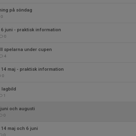
ning på söndag
0
6 juni - praktisk information
0
till spelarna under cupen
4
14 maj - praktisk information
0
 lagbild
1
 juni och augusti
0
14 maj och 6 juni
0