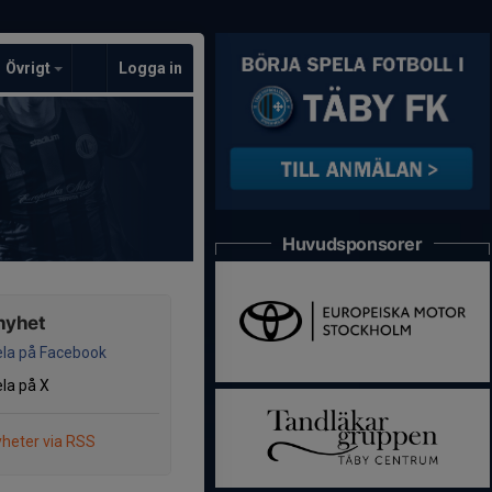
Övrigt
Logga in
Huvudsponsorer
nyhet
la på Facebook
la på X
heter via RSS