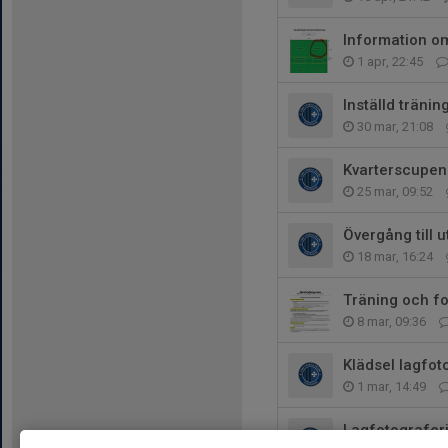
Information 
1 apr, 22:45
Inställd träni
30 mar, 21:08
Kvarterscupen
25 mar, 09:52
Övergång till
18 mar, 16:24
Träning och fo
8 mar, 09:36
Klädsel lagfot
1 mar, 14:49
Lagfotografer