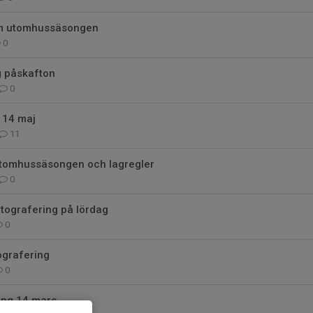
om utomhussäsongen
0
ng påskafton
0
 14 maj
11
 utomhussäsongen och lagregler
0
tografering på lördag
0
ografering
0
ing 14 mars