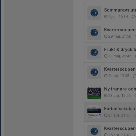
Sommaravslut
9 jun, 16:34
Kvarterscupen 
29 maj, 21:50
Frukt & dryck 
11 maj, 20:42
Kvarterscupen 
8 maj, 19:05
Ny tränare och
23 apr, 19:56
Fotbollsskola i
21 apr, 21:33
Kvarterscupen 
15 apr, 21:42