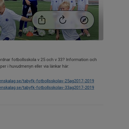
nordnar fotbollsskola v 25 och v 33? Information och
per i huvudmenyn eller via länkar här:
enskalag.se/tabyfk-fotbollsskolav-25ag2017-2019
enskalag.se/tabyfk-fotbollsskolav-33ag2017-2019