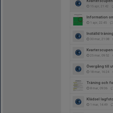
Kvarterscupen 
15 apr, 21:42
Information 
1 apr, 22:45
Inställd träni
30 mar, 21:08
Kvarterscupen
25 mar, 09:52
Övergång till
18 mar, 16:24
Träning och fo
8 mar, 09:36
Klädsel lagfot
1 mar, 14:49