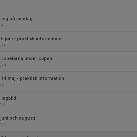
ning på söndag
0
6 juni - praktisk information
0
till spelarna under cupen
4
14 maj - praktisk information
0
 lagbild
1
 juni och augusti
0