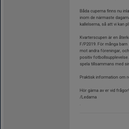
Båda cuperna finns nu inla
inom de närmaste dagarna.
kallelserna, så att vi kan 
Kvarterscupen är en återko
F/P2019. För många barn ä
mot andra föreningar, och 
positiv fotbollsupplevelse.
spela tillsammans med sin
Praktisk information om r
Hör gärna av er vid frågor
/Ledarna
.