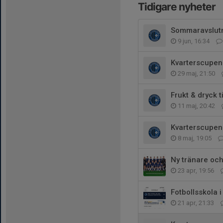
Tidigare nyheter
Sommaravslut
9 jun, 16:34
Kvarterscupen 
29 maj, 21:50
Frukt & dryck 
11 maj, 20:42
Kvarterscupen 
8 maj, 19:05
Ny tränare och
23 apr, 19:56
Fotbollsskola i
21 apr, 21:33