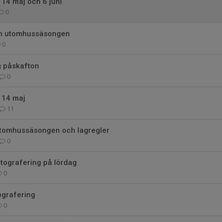
14 maj och 6 juni
0
om utomhussäsongen
0
ng påskafton
0
 14 maj
11
 utomhussäsongen och lagregler
0
tografering på lördag
0
ografering
0