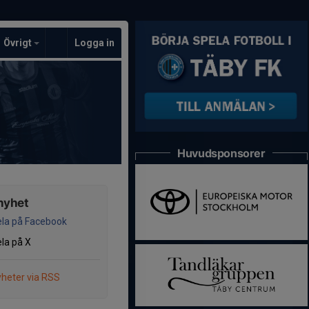
Övrigt
Logga in
Huvudsponsorer
nyhet
la på Facebook
la på X
heter via RSS