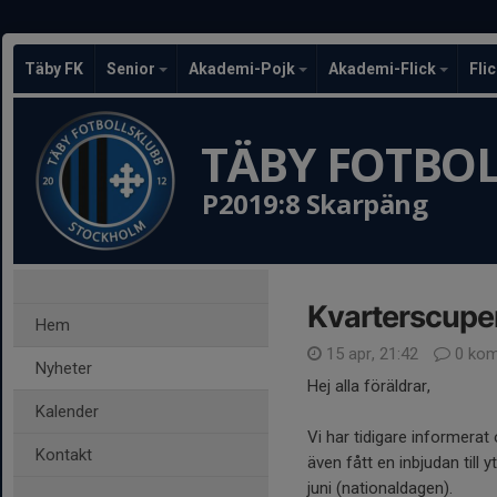
Täby FK
Senior
Akademi-Pojk
Akademi-Flick
Fli
TÄBY FOTBO
P2019:8 Skarpäng
Kvarterscupen
Hem
15 apr, 21:42
0 kom
Nyheter
Hej alla föräldrar,
Kalender
Vi har tidigare informerat
Kontakt
även fått en inbjudan till
juni (nationaldagen).