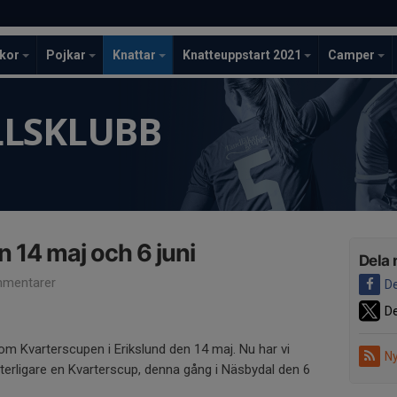
ckor
Pojkar
Knattar
Knatteuppstart 2021
Camper
LLSKLUBB
 14 maj och 6 juni
Dela 
mentarer
De
De
 om Kvarterscupen i Erikslund den 14 maj. Nu har vi
Ny
 ytterligare en Kvarterscup, denna gång i Näsbydal den 6