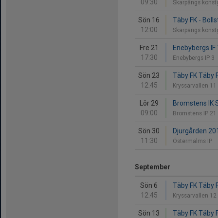
09:30
Skarpängs konst
Sön 16
Täby FK - Boll
12:00
Skarpängs konst
Fre 21
Enebybergs IF 
17:30
Enebybergs IP 3
Sön 23
Täby FK Täby F
12:45
Kryssarvallen 11
Lör 29
Bromstens IK S
09:00
Bromstens IP 21
Sön 30
Djurgården 201
11:30
Östermalms IP
September
Sön 6
Täby FK Täby FK
12:45
Kryssarvallen 12
Sön 13
Täby FK Täby F