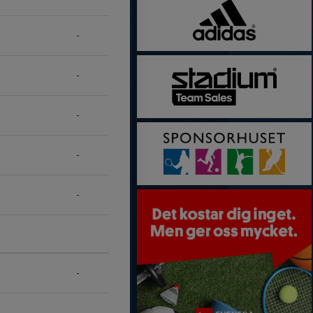
-
-
-
-
-
-