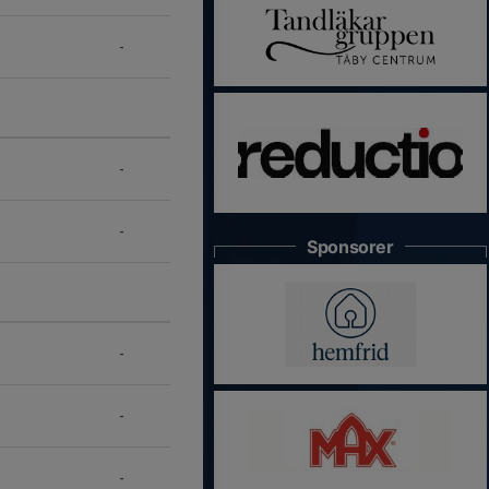
-
-
-
Sponsorer
-
-
-