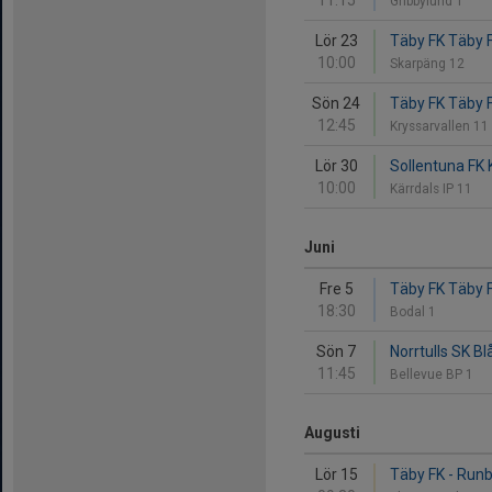
11:15
Gribbylund 1
Lör 23
Täby FK Täby F
10:00
Skarpäng 12
Sön 24
Täby FK Täby F
12:45
Kryssarvallen 11
Lör 30
Sollentuna FK 
10:00
Kärrdals IP 11
Juni
Fre 5
Täby FK Täby FK
18:30
Bodal 1
Sön 7
Norrtulls SK B
11:45
Bellevue BP 1
Augusti
Lör 15
Täby FK - Runb