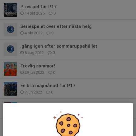
Provspel för P17
14 okt 2025
0
Seriespelet över efter nästa helg
4 okt 2022
0
Igång igen efter sommaruppehållet
8 aug 2022
0
Trevlig sommar!
29 jun 2022
0
En bra majmånad för P17
7 jun 2022
0
Helgens match finns nu att titta på
15 maj 2022
0
Fortsatta träningar på Vikingavallen under v.18
2 maj 2022
0