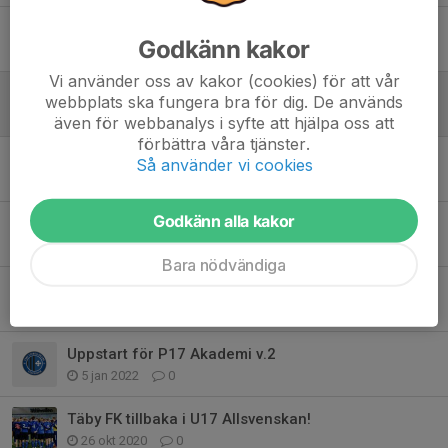
Normallunken under våren har infunnit sig
Godkänn kakor
2 maj 2022
0
Vi använder oss av kakor (cookies) för att vår
Helgens match finns nu publicerad på VEO
webbplats ska fungera bra för dig. De används
28 mar 2022
0
även för webbanalys i syfte att hjälpa oss att
förbättra våra tjänster.
Ligacupen 2022 färdigspelad
Så använder vi cookies
14 mar 2022
0
Godkänn alla kakor
Veckans matcher går nu att titta på!
10 mar 2022
0
Bara nödvändiga
I helgen drar Ligacupen igång
9 feb 2022
0
Uppstart för P17 Akademi v.2
5 jan 2022
0
Täby FK tillbaka i U17 Allsvenskan!
26 okt 2020
0