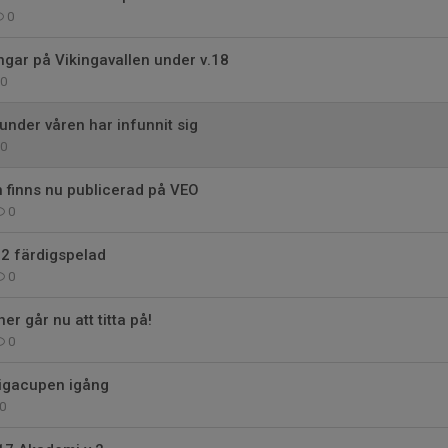
0
ingar på Vikingavallen under v.18
0
nder våren har infunnit sig
0
 finns nu publicerad på VEO
0
2 färdigspelad
0
r går nu att titta på!
0
Ligacupen igång
0