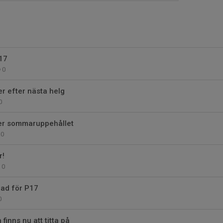
17
0
er efter nästa helg
0
ter sommaruppehållet
0
r!
0
ad för P17
0
inns nu att titta på