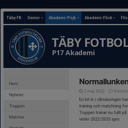
Täby FK
Senior
Akademi-Pojk
Akademi-Flick
Fli
TÄBY FOTBO
P17 Akademi
Normallunken 
Hem
2 maj 2022
0 komm
Nyheter
En bit in i vårsäsongen ha
Truppen
träning och matchning fort
Truppen tränar nu fullt på 
Matcher
vinter 2022/2033 igen.