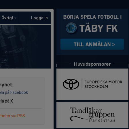
Övrigt
Logga in
Huvudsponsorer
nyhet
la på Facebook
la på X
heter via RSS