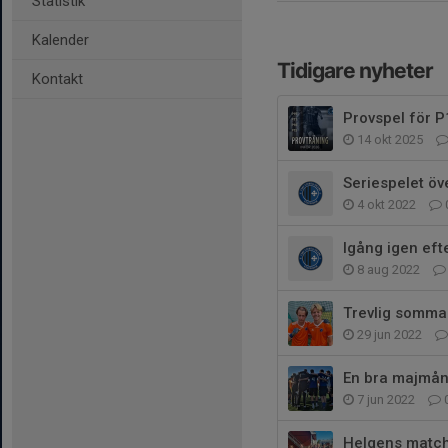
Statistik
Kalender
Tidigare nyheter
Kontakt
Provspel för P
14 okt 2025
Seriespelet öv
4 okt 2022
Igång igen ef
8 aug 2022
Trevlig somma
29 jun 2022
En bra majmån
7 jun 2022
Helgens match f