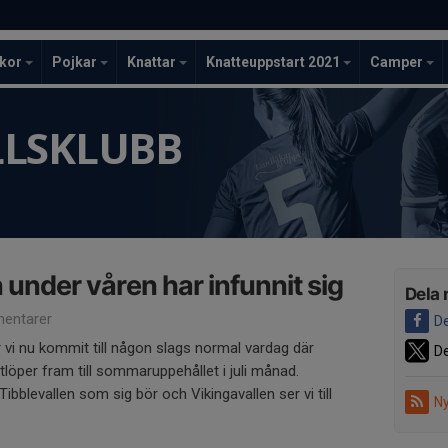
ckor
Pojkar
Knattar
Knatteuppstart 2021
Camper
LLSKLUBB
under våren har infunnit sig
Dela 
entarer
De
r vi nu kommit till någon slags normal vardag där
De
löper fram till sommaruppehållet i juli månad.
Tibblevallen som sig bör och Vikingavallen ser vi till
Ny