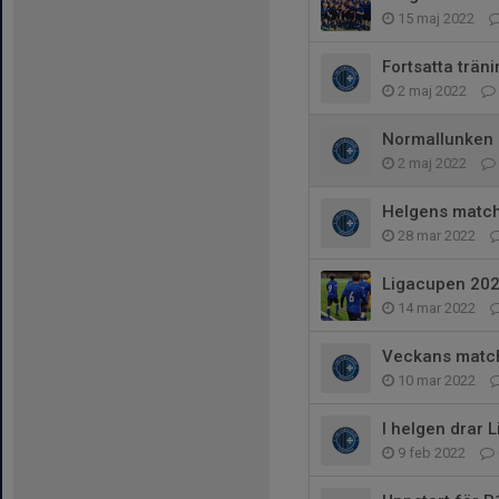
15 maj 2022
Fortsatta trän
2 maj 2022
Normallunken u
2 maj 2022
Helgens match
28 mar 2022
Ligacupen 202
14 mar 2022
Veckans matche
10 mar 2022
I helgen drar 
9 feb 2022