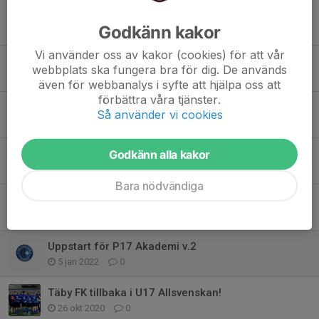
Normallunken under våren har infunnit sig
Godkänn kakor
2 maj 2022
0
Vi använder oss av kakor (cookies) för att vår
Helgens match finns nu publicerad på VEO
webbplats ska fungera bra för dig. De används
28 mar 2022
0
även för webbanalys i syfte att hjälpa oss att
förbättra våra tjänster.
Ligacupen 2022 färdigspelad
Så använder vi cookies
14 mar 2022
0
Veckans matcher går nu att titta på!
Godkänn alla kakor
10 mar 2022
0
Bara nödvändiga
I helgen drar Ligacupen igång
9 feb 2022
0
Uppstart för P17 Akademi v.2
5 jan 2022
0
Täby FK tillbaka i U17 Allsvenskan!
26 okt 2020
0