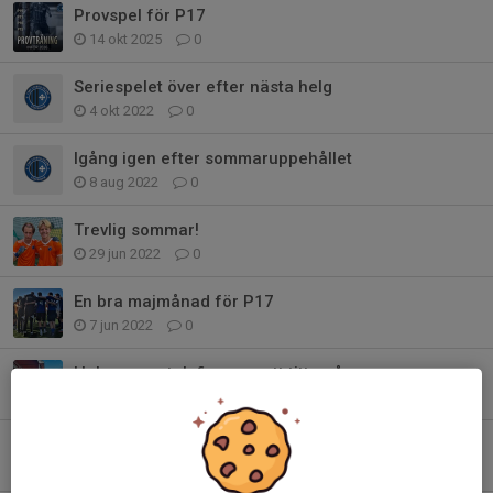
Provspel för P17
14 okt 2025
0
Seriespelet över efter nästa helg
4 okt 2022
0
Igång igen efter sommaruppehållet
8 aug 2022
0
Trevlig sommar!
29 jun 2022
0
En bra majmånad för P17
7 jun 2022
0
Helgens match finns nu att titta på
15 maj 2022
0
Fortsatta träningar på Vikingavallen under v.18
2 maj 2022
0