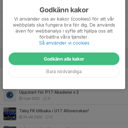
2 maj 2022
0
Godkänn kakor
Helgens match finns nu publicerad på VEO
Vi använder oss av kakor (cookies) för att vår
webbplats ska fungera bra för dig. De används
28 mar 2022
0
även för webbanalys i syfte att hjälpa oss att
förbättra våra tjänster.
Ligacupen 2022 färdigspelad
Så använder vi cookies
14 mar 2022
0
Veckans matcher går nu att titta på!
Godkänn alla kakor
10 mar 2022
0
Bara nödvändiga
I helgen drar Ligacupen igång
9 feb 2022
0
Uppstart för P17 Akademi v.2
5 jan 2022
0
Täby FK tillbaka i U17 Allsvenskan!
26 okt 2020
0