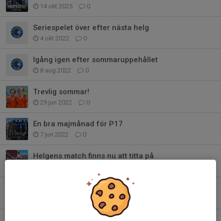
14 okt 2025
0
Seriespelet över efter nästa helg
4 okt 2022
0
Igång igen efter sommaruppehållet
8 aug 2022
0
Trevlig sommar!
29 jun 2022
0
En bra majmånad för P17
7 jun 2022
0
Helgens match finns nu att titta på
15 maj 2022
0
Fortsatta träningar på Vikingavallen under v.18
2 maj 2022
0
Normallunken under våren har infunnit sig