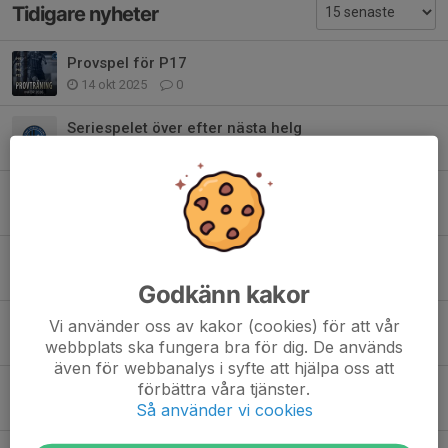
Tidigare nyheter
Provspel för P17
14 okt 2025
0
Seriespelet över efter nästa helg
4 okt 2022
0
Igång igen efter sommaruppehållet
8 aug 2022
0
Trevlig sommar!
29 jun 2022
0
Godkänn kakor
En bra majmånad för P17
Vi använder oss av kakor (cookies) för att vår
webbplats ska fungera bra för dig. De används
7 jun 2022
0
även för webbanalys i syfte att hjälpa oss att
förbättra våra tjänster.
Helgens match finns nu att titta på
Så använder vi cookies
15 maj 2022
0