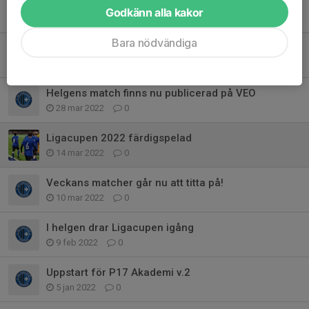
Fortsatta träningar på Vikingavallen under v.18
Godkänn alla kakor
2 maj 2022
0
Bara nödvändiga
Normallunken under våren har infunnit sig
2 maj 2022
0
Helgens match finns nu publicerad på VEO
28 mar 2022
0
Ligacupen 2022 färdigspelad
14 mar 2022
0
Veckans matcher går nu att titta på!
10 mar 2022
0
I helgen drar Ligacupen igång
9 feb 2022
0
Uppstart för P17 Akademi v.2
5 jan 2022
0