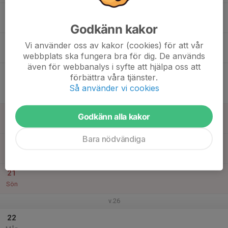
16
18:30
Träning
20:00
Tis
Tibblevallen - Naturgräs
Godkänn kakor
17
Vi använder oss av kakor (cookies) för att vår
Ons
webbplats ska fungera bra för dig. De används
även för webbanalys i syfte att hjälpa oss att
18
20:00
Match mot IFK Lidingö FK
förbättra våra tjänster.
22:00
Tor
Div 1 Norra, dam 2026
Så använder vi cookies
Tibblevallen (Täby SC 1)
19
Godkänn alla kakor
Fre
Bara nödvändiga
20
Lör
21
Sön
v.26
22