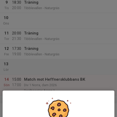
9
18:30
Träning
20:00
Tis
Tibblevallen - Naturgräs
10
Ons
11
20:00
Träning
21:30
Tor
Tibblevallen - Naturgräs
12
17:30
Träning
19:00
Fre
Tibblevallen - Naturgräs
13
Lör
14
15:00
Match mot Heffnersklubbans BK
17:00
Sön
Div 1 Norra, dam 2026
Dealbooster Arena 1
v.25
15
18:45
Träning
20:00
Mån
Tibblevallen - Konstgräs