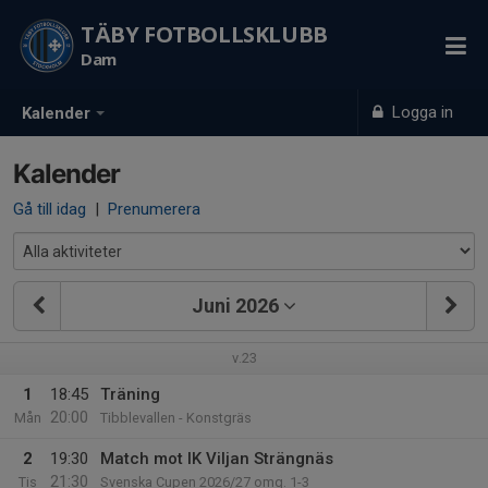
TÄBY FOTBOLLSKLUBB
Dam
Logga in
Kalender
Kalender
Gå till idag
|
Prenumerera
Juni 2026
v.23
1
18:45
Träning
20:00
Mån
Tibblevallen - Konstgräs
2
19:30
Match mot IK Viljan Strängnäs
21:30
Tis
Svenska Cupen 2026/27 omg. 1-3