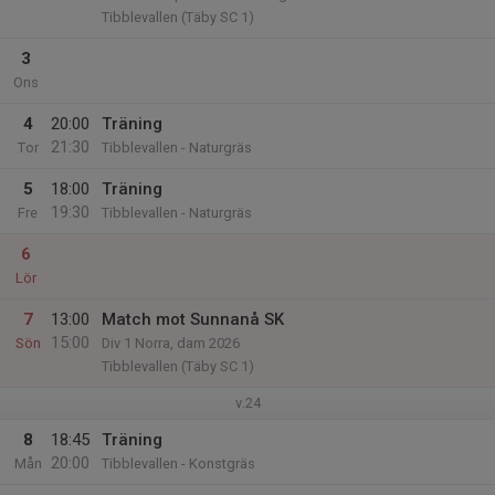
Tibblevallen (Täby SC 1)
3
Ons
4
20:00
Träning
21:30
Tor
Tibblevallen - Naturgräs
5
18:00
Träning
19:30
Fre
Tibblevallen - Naturgräs
6
Lör
7
13:00
Match mot Sunnanå SK
15:00
Sön
Div 1 Norra, dam 2026
Tibblevallen (Täby SC 1)
v.24
8
18:45
Träning
20:00
Mån
Tibblevallen - Konstgräs