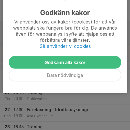
17
17:30
Träning
Godkänn kakor
18:45
Fre
Tibblevallen
Vi använder oss av kakor (cookies) för att vår
18
13:00
Match mot IK Brage
webbplats ska fungera bra för dig. De används
15:00
Lör
Div 1 Norra, dam 2026
även för webbanalys i syfte att hjälpa oss att
Borlänge Energi Arena
förbättra våra tjänster.
Så använder vi cookies
19
Sön
Godkänn alla kakor
v.17
Bara nödvändiga
20
Mån
21
18:45
Träning
20:00
Tis
Tibblevallen
22
17:30
Föreläsning - Idrottspsykologi
19:00
Ons
Åva Gymnasium
23
18:45
Träning