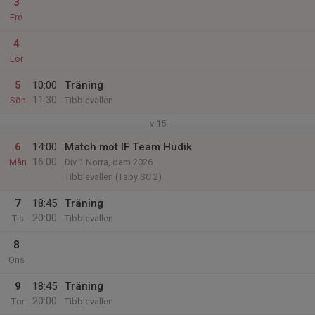
3
Fre
4
Lör
5
10:00
Träning
11:30
Sön
Tibblevallen
v.15
6
14:00
Match mot IF Team Hudik
16:00
Mån
Div 1 Norra, dam 2026
Tibblevallen (Täby SC 2)
7
18:45
Träning
20:00
Tis
Tibblevallen
8
Ons
9
18:45
Träning
20:00
Tor
Tibblevallen