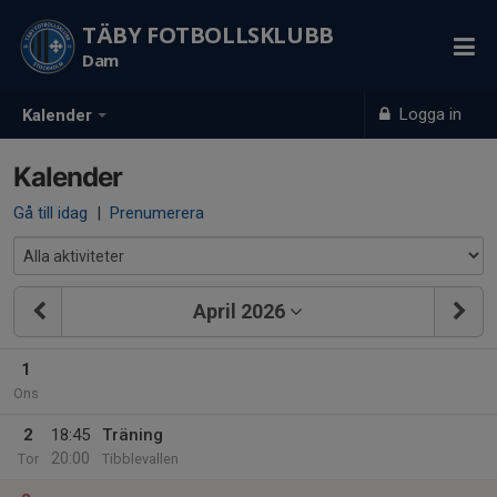
TÄBY FOTBOLLSKLUBB
Dam
Logga in
Kalender
Kalender
Gå till idag
|
Prenumerera
April 2026
1
Ons
2
18:45
Träning
20:00
Tor
Tibblevallen