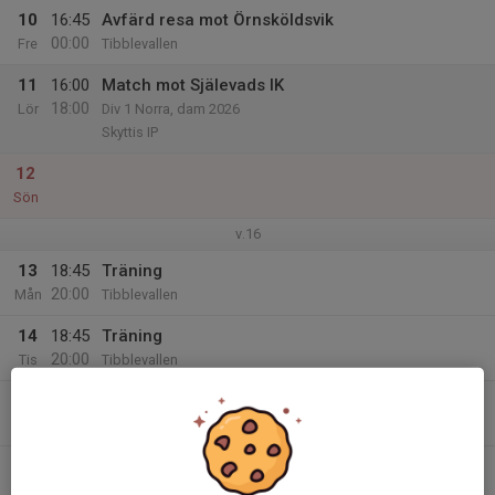
10
16:45
Avfärd resa mot Örnsköldsvik
00:00
Fre
Tibblevallen
11
16:00
Match mot Själevads IK
18:00
Lör
Div 1 Norra, dam 2026
Skyttis IP
12
Sön
v.16
13
18:45
Träning
20:00
Mån
Tibblevallen
14
18:45
Träning
20:00
Tis
Tibblevallen
15
Ons
16
18:45
Träning
20:00
Tor
Tibblevallen