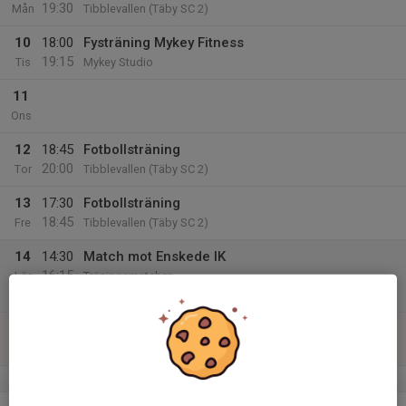
19:30
Mån
Tibblevallen (Täby SC 2)
10
18:00
Fysträning Mykey Fitness
19:15
Tis
Mykey Studio
11
Ons
12
18:45
Fotbollsträning
20:00
Tor
Tibblevallen (Täby SC 2)
13
17:30
Fotbollsträning
18:45
Fre
Tibblevallen (Täby SC 2)
14
14:30
Match mot Enskede IK
16:15
Lör
Träningsmatcher
Täby, Vikingavallen
15
Sön
v.8