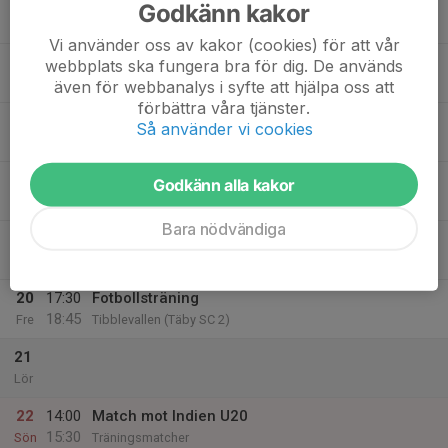
16
18:15
Fotbollsträning
Godkänn kakor
19:30
Mån
Tibblevallen (Täby SC 2)
Vi använder oss av kakor (cookies) för att vår
17
18:00
Fysträning Mykey Fitness
webbplats ska fungera bra för dig. De används
19:15
Tis
Mykey Studio
även för webbanalys i syfte att hjälpa oss att
förbättra våra tjänster.
18
Så använder vi cookies
Ons
19
17:30
Skoprovning
Godkänn alla kakor
18:05
Tor
Spegelsalen Tibblevallen
Bara nödvändiga
18:45
Fotbollsträning
20:00
Tibblevallen (Täby SC 2)
20
17:30
Fotbollsträning
18:45
Fre
Tibblevallen (Täby SC 2)
21
Lör
22
14:00
Match mot Indien U20
15:30
Sön
Träningsmatcher