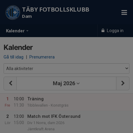
TÄBY FOTBOLLSKLUBB
Dam
Logga in
Kalender
Kalender
Gå till idag
|
Prenumerera
Maj 2026
1
10:00
Träning
11:30
Fre
Tibblevallen - Konstgräs
2
13:00
Match mot IFK Östersund
15:00
Lör
Div 1 Norra, dam 2026
Jämtkraft Arena