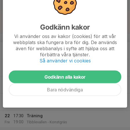
12:00
Lör
Tibblevallen - Konstgräs
17
13:00
Match mot Sollentuna FK
15:00
Sön
Div 1 Norra, dam 2026
Godkänn kakor
Tibblevallen (Täby SC 2)
Vi använder oss av kakor (cookies) för att vår
v.21
webbplats ska fungera bra för dig. De används
18
18:45
Träning
även för webbanalys i syfte att hjälpa oss att
20:00
Mån
Tibblevallen - Konstgräs
förbättra våra tjänster.
Så använder vi cookies
19
18:30
Träning
20:00
Tis
Tibblevallen - Naturgräs
Godkänn alla kakor
20
Ons
Bara nödvändiga
21
20:00
Träning
21:30
Tor
Tibblevallen - Naturgräs
22
17:30
Träning
19:00
Fre
Tibblevallen - Konstgräs