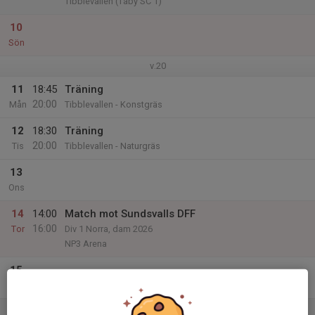
Tibblevallen (Täby SC 1)
10
Sön
v.20
11
18:45
Träning
20:00
Mån
Tibblevallen - Konstgräs
12
18:30
Träning
20:00
Tis
Tibblevallen - Naturgräs
13
Ons
14
14:00
Match mot Sundsvalls DFF
16:00
Tor
Div 1 Norra, dam 2026
NP3 Arena
15
Fre
16
10:30
Träning