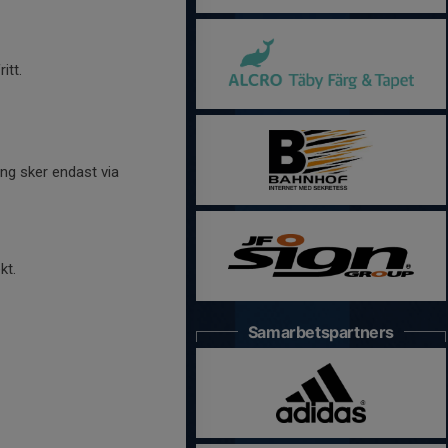
itt.
ing sker endast via
kt.
Samarbetspartners