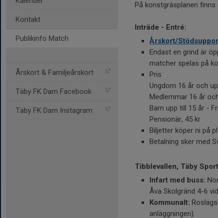
Kalender
På konstgräsplanen finns 
Kontakt
Inträde - Entré:
Publikinfo Match
Årskort/Stödsuppor
Endast en grind är öpp
matcher spelas på ko
Årskort & Familjeårskort
Pris
Ungdom 16 år och up
Täby FK Dam Facebook
Medlemmar 16 år och 
Barn upp till 15 år - Fr
Täby FK Dam Instagram
Pensionär, 45 kr
Biljetter köper ni på p
Betalning sker med 
Tibblevallen, Täby Spo
Infart med buss:
Nor
Åva Skolgränd 4-6 vi
Kommunalt:
Roslagsb
anläggningen).