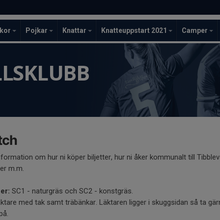
ckor
Pojkar
Knattar
Knatteuppstart 2021
Camper
LLSKLUBB
tch
information om hur ni köper biljetter, hur ni åker kommunalt till Tibblev
der m.m.
er:
SC1 - naturgräs och SC2 - konstgräs.
äktare med tak samt träbänkar. Läktaren ligger i skuggsidan så ta gä
på.