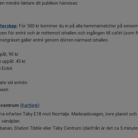
en mindre läktare dit publiken hänvisas.
terskap
:
För 500 kr kommer du in på alla hemmamatcher på seniorni
en för entré och är mittemot ishallen och ingången till cafét (som fin
nstgräset gäller entré genom dörren närmast ishallen.
påt, 90 kr
uppåt: 45 kr
i Entré
lats vid entrén.
Swish
rtcentrum
(
Kartlänk
)
ra infarten Täby E18 mot Norrtälje. Marknadsvägen, övre planet oc
d vändplan.
anan, Station Tibble eller Täby Centrum (därifrån är det ca 5 minute