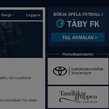
Övrigt
Logga in
Huvudsponsorer
allen, var ni parkerar
rna med kläder för väder