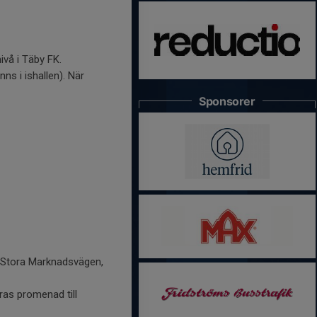
vå i Täby FK.
ns i ishallen). När
Sponsorer
h Stora Marknadsvägen,
ras promenad till