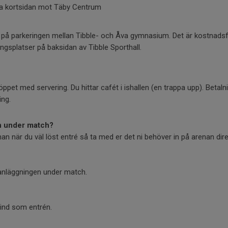
a kortsidan mot Täby Centrum
a på parkeringen mellan Tibble- och Åva gymnasium. Det är kostnadsfr
ingsplatser på baksidan av Tibble Sporthall.
ppet med servering. Du hittar cafét i ishallen (en trappa upp). Betaln
ing.
an under match?
nan när du väl löst entré så ta med er det ni behöver in på arenan dire
å anläggningen under match.
ind som entrén.