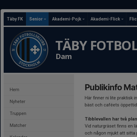
Täby FK
Senior
Akademi-Pojk
Akademi-Flick
Fli
TÄBY FOTBO
Dam
Publikinfo Ma
Hem
Här finner ni lite praktisk 
Nyheter
bäst och caféets öppetti
Truppen
Tibblevallen har två plan
Matcher
Vid naturgräset finns en l
och någon mjukt att sitta 