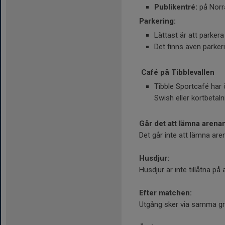
Publikentré:
på Norr
Parkering:
Lättast är att parker
Det finns även parker
Café på Tibblevallen
Tibble Sportcafé har ö
Swish eller kortbetaln
Går det att lämna aren
Det går inte att lämna are
Husdjur:
Husdjur är inte tillåtna p
Efter matchen:
Utgång sker via samma gr