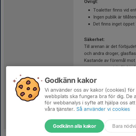
Övrigt:
Toaletter finns vid e
Ingen publik är tillå
Det finns inget öppet
Säkerhet:
Till arenan är det förbjud
och andra droger, glasflas
Kastande av föremål mot p
arrangemanget är förbjude
Samtliga åskådare måste 
Godkänn kakor
motiverade av säkerhetsskä
Endast personer med tillst
Vi använder oss av kakor (cookies) för 
försäljning av souvenirer, 
webbplats ska fungera bra för dig. De
för webbanalys i syfte att hjälpa oss att
våra tjänster.
Så använder vi cookies
Godkänn alla kakor
Bara nödv