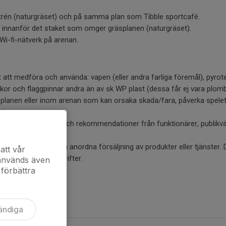
ntrén (naturgräset) och på samma plan som Tibble sportcafé.
ten innanför det staket som omger gräsplanen (naturgräset).
 Wi-fi-nätverk på arenan.
et att medföra och använda: vapen (eller andra farliga föremål), pyrot
kor och flaggpinnar andra än av sk WP plast (dessa får ej vara plombe
lanen eller inom arenan som kan orsaka skada/fara, påverka spelet e
t.
följa uppmaningar och rekommendationer från funktionärer, publikv
l eller enligt ovan.
ånd får inom arenan anordna försäljning av produkter eller tjänster. 
att vår
mat, dryck och tidskrifter.
 används även
 förbättra
ändiga