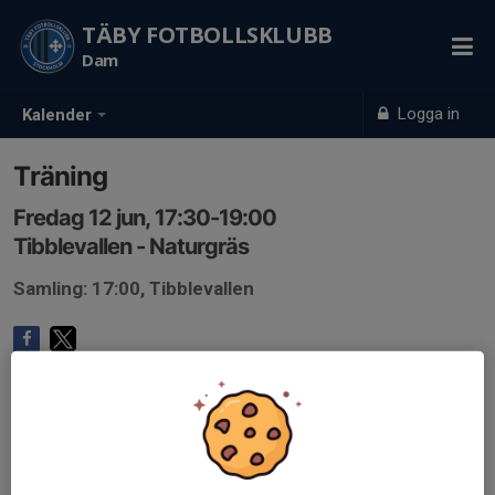
TÄBY FOTBOLLSKLUBB
Dam
Logga in
Kalender
Träning
Fredag 12 jun, 17:30-19:00
Tibblevallen - Naturgräs
Samling: 17:00, Tibblevallen