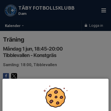
TÄBY FOTBOLLSKLUBB
Dam
Logga in
Kalender
Träning
Måndag 1 jun, 18:45-20:00
Tibblevallen - Konstgräs
Samling: 18:00, Tibblevallen