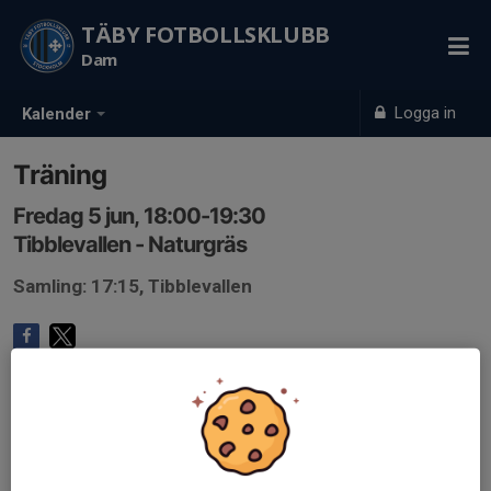
TÄBY FOTBOLLSKLUBB
Dam
Logga in
Kalender
Träning
Fredag 5 jun, 18:00-19:30
Tibblevallen - Naturgräs
Samling: 17:15, Tibblevallen